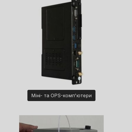
Міні- та OPS-комп'ютери