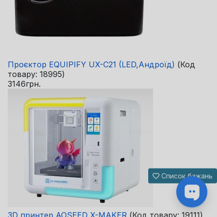
Проєктор EQUIPIFY UX-C21 (LED,Андроїд)
(Код
товару:
18995
)
3146грн.
Список бажань
3D принтер AOSEED X-MAKER
(Код товару:
19111
)