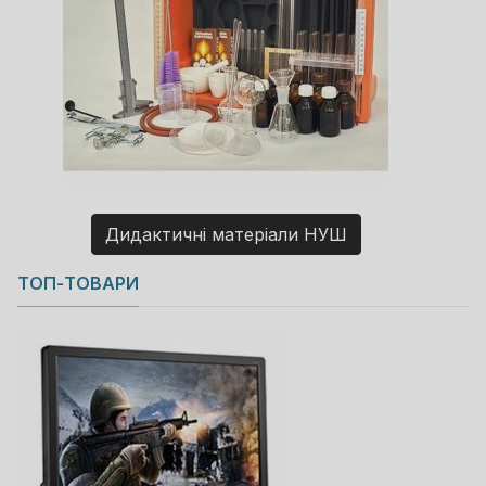
Дидактичні матеріали НУШ
Copyright MAXXmarketing GmbH
ТОП-ТОВАРИ
JoomShopping Download & Support