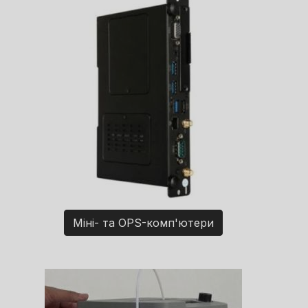
Міні- та OPS-комп'ютери