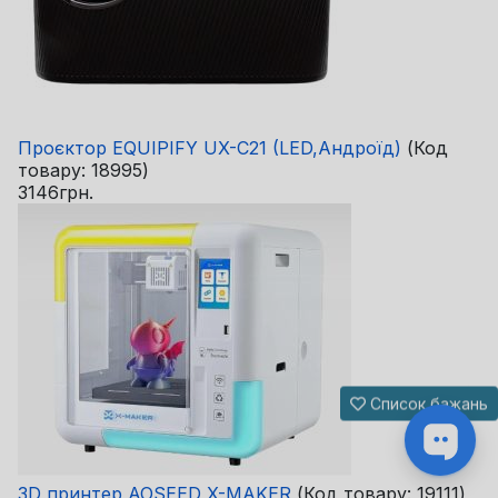
Проєктор EQUIPIFY UX-C21 (LED,Андроїд)
(Код
товару:
18995
)
3146грн.
Список бажань
3D принтер AOSEED X-MAKER
(Код товару:
19111
)