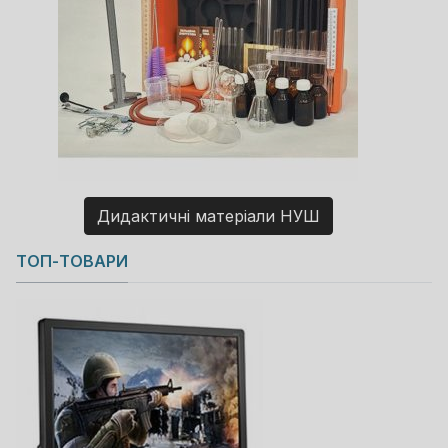
Дидактичні матеріали НУШ
Copyright MAXXmarketing GmbH
ТОП-ТОВАРИ
JoomShopping Download & Support