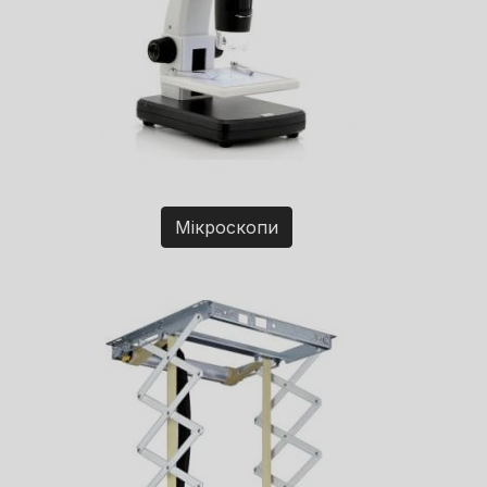
Мікроскопи