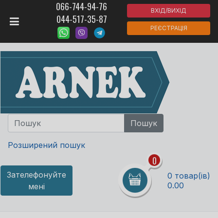
066-744-94-76
ВХІД/ВИХІД
044-517-35-87
РЕЄСТРАЦІЯ
Розширений пошук
0
Зателефонуйте
0 товар(ів)
0.00
мені