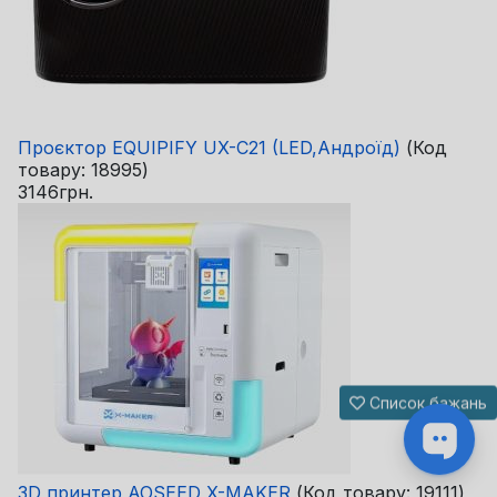
Проєктор EQUIPIFY UX-C21 (LED,Андроїд)
(Код
товару:
18995
)
3146грн.
Список бажань
3D принтер AOSEED X-MAKER
(Код товару:
19111
)