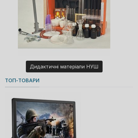
Дидактичні матеріали НУШ
Copyright MAXXmarketing GmbH
ТОП-ТОВАРИ
JoomShopping Download & Support