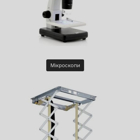
Мікроскопи