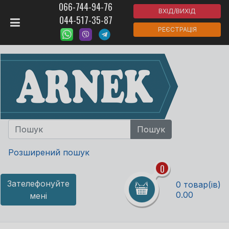
066-744-94-76
ВХІД/ВИХІД
044-517-35-87
РЕЄСТРАЦІЯ
Розширений пошук
0
Зателефонуйте
0 товар(ів)
0.00
мені