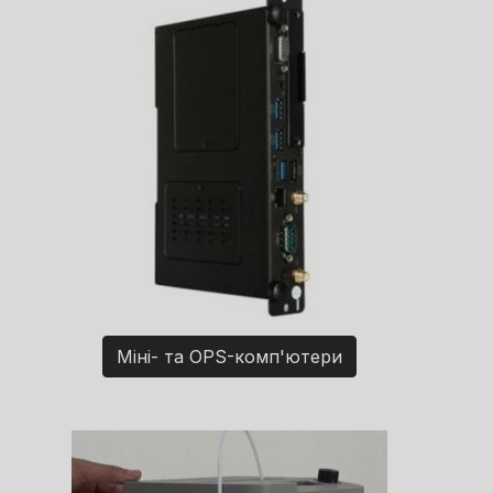
Міні- та OPS-комп'ютери