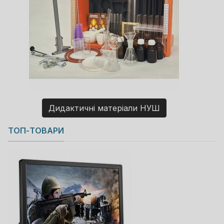
Дидактичні матеріали НУШ
Copyright MAXXmarketing GmbH
ТОП-ТОВАРИ
JoomShopping Download & Support