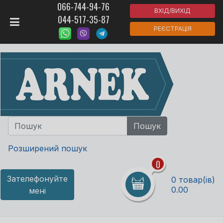
066-744-94-76
ВХІД/ВИХІД
044-517-35-87
РЕЄСТРАЦІЯ
Розширений пошук
0
Зателефонуйте
0 товар(ів)
0.00
мені