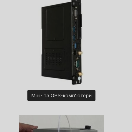
Міні- та OPS-комп'ютери