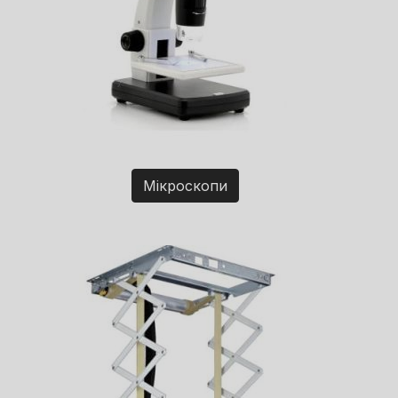
Мікроскопи