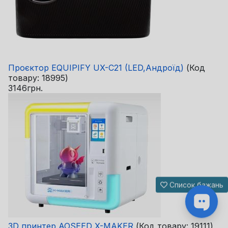
Проєктор EQUIPIFY UX-C21 (LED,Андроїд)
(Код
товару:
18995
)
3146грн.
Список бажань
3D принтер AOSEED X-MAKER
(Код товару:
19111
)