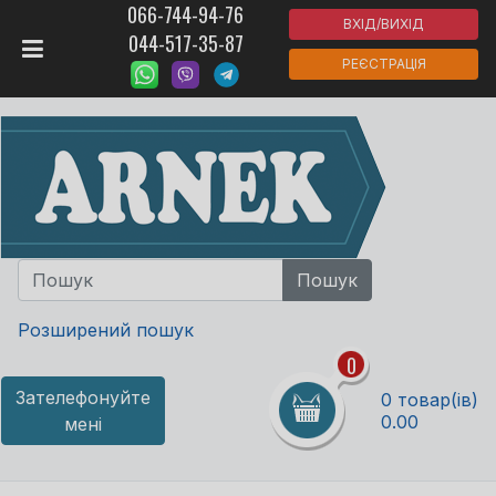
066-744-94-76
ВХІД/ВИХІД
044-517-35-87
РЕЄСТРАЦІЯ
Розширений пошук
0
Зателефонуйте
0 товар(ів)
0.00
мені