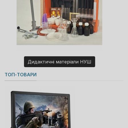
Дидактичні матеріали НУШ
Copyright MAXXmarketing GmbH
ТОП-ТОВАРИ
JoomShopping Download & Support