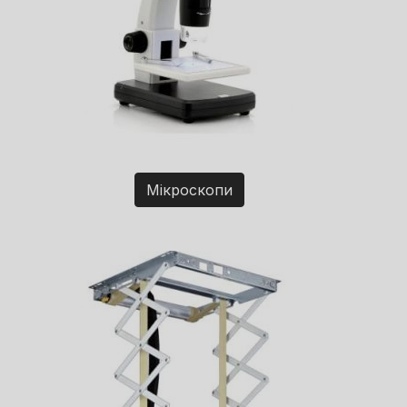
Мікроскопи