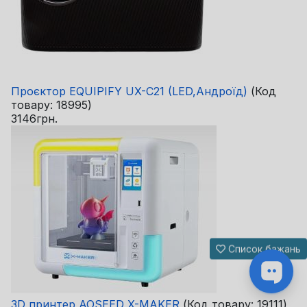
Проєктор EQUIPIFY UX-C21 (LED,Андроїд)
(Код
товару:
18995
)
3146грн.
Список бажань
3D принтер AOSEED X-MAKER
(Код товару:
19111
)