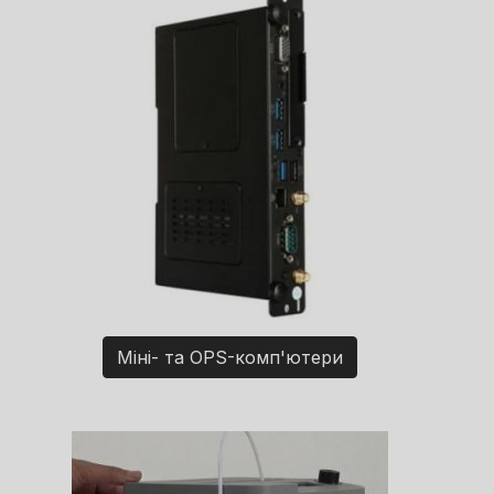
Міні- та OPS-комп'ютери