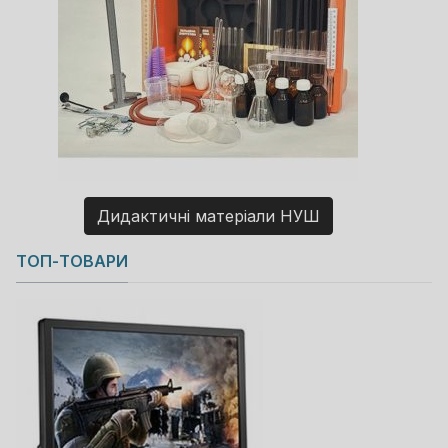
Дидактичні матеріали НУШ
Copyright MAXXmarketing GmbH
ТОП-ТОВАРИ
JoomShopping Download & Support