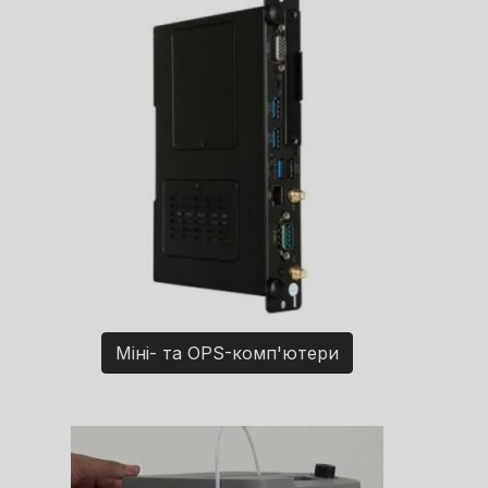
Міні- та OPS-комп'ютери