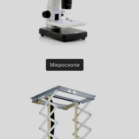
Мікроскопи