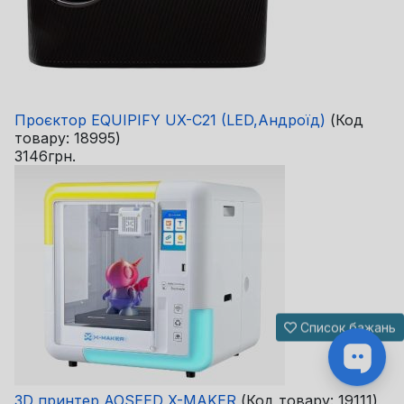
Проєктор EQUIPIFY UX-C21 (LED,Андроїд)
(Код
товару:
18995
)
3146грн.
Список бажань
3D принтер AOSEED X-MAKER
(Код товару:
19111
)