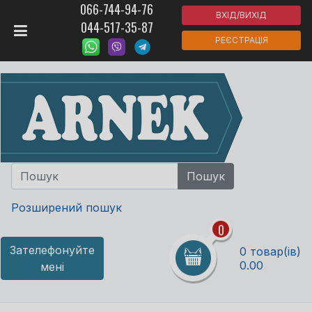
066-744-94-76
ВХІД/ВИХІД
044-517-35-87
РЕЄСТРАЦІЯ
Розширений пошук
0
Зателефонуйте
0 товар(ів)
0.00
мені