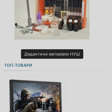
Дидактичні матеріали НУШ
Copyright MAXXmarketing GmbH
ТОП-ТОВАРИ
JoomShopping Download & Support