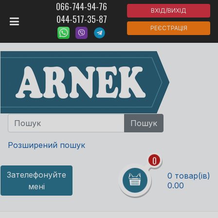
066-744-94-76
ВХІД/ВИХІД
044-517-35-87
РЕЄСТРАЦІЯ
Розширений пошук
0
Зателефонуйте
0 товар(ів)
0.00
мені