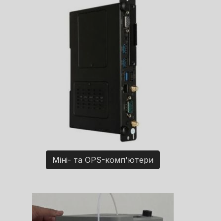
Міні- та OPS-комп'ютери