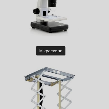
Мікроскопи