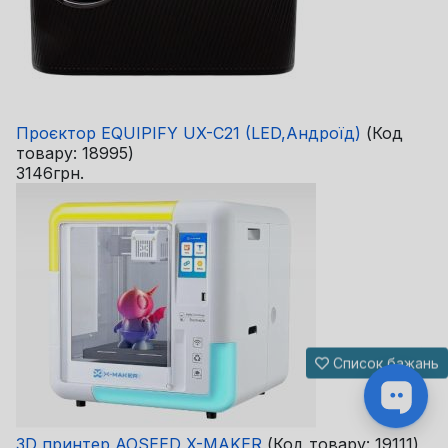
Проєктор EQUIPIFY UX-C21 (LED,Андроїд)
(Код
товару:
18995
)
3146грн.
Список бажань
3D принтер AOSEED X-MAKER
(Код товару:
19111
)