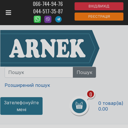
066-744-94-76
ВХІД/ВИХІД
044-517-35-87
РЕЄСТРАЦІЯ
Розширений пошук
0
Зателефонуйте
0 товар(ів)
0.00
мені