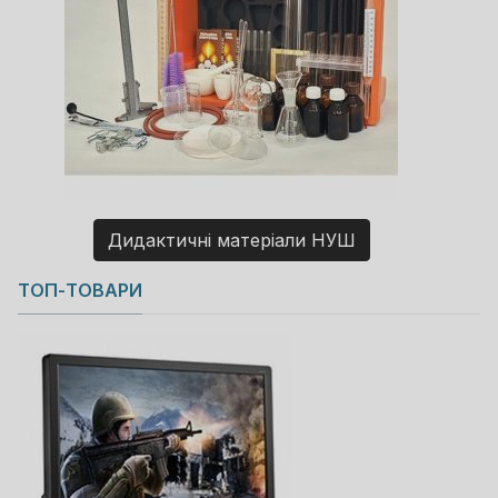
Дидактичні матеріали НУШ
Copyright MAXXmarketing GmbH
ТОП-ТОВАРИ
JoomShopping Download & Support