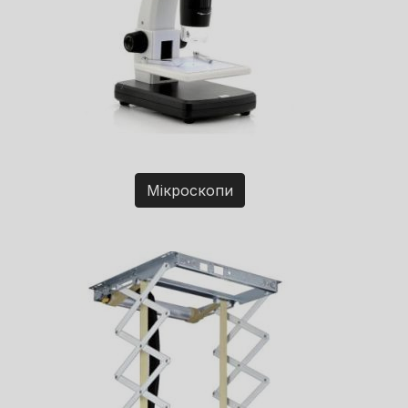
Мікроскопи