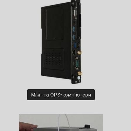
Міні- та OPS-комп'ютери