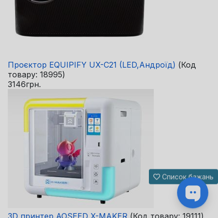
Проєктор EQUIPIFY UX-C21 (LED,Андроїд)
(Код
товару:
18995
)
3146грн.
Список бажань
3D принтер AOSEED X-MAKER
(Код товару:
19111
)