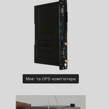
Міні- та OPS-комп'ютери