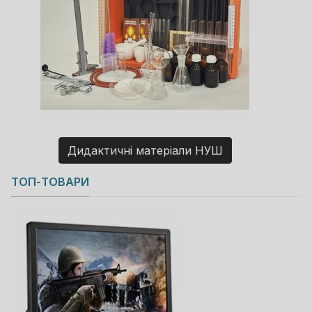
Дидактичні матеріали НУШ
Copyright MAXXmarketing GmbH
ТОП-ТОВАРИ
JoomShopping Download & Support