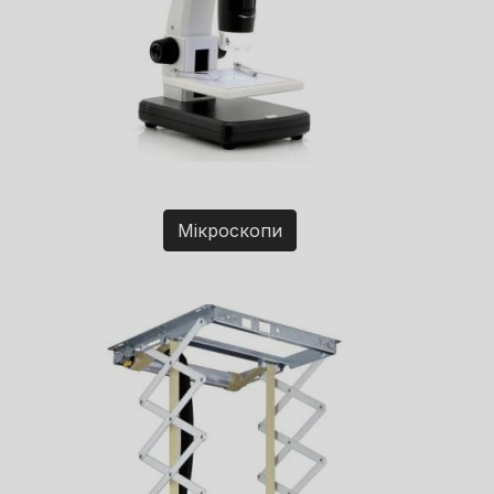
Мікроскопи