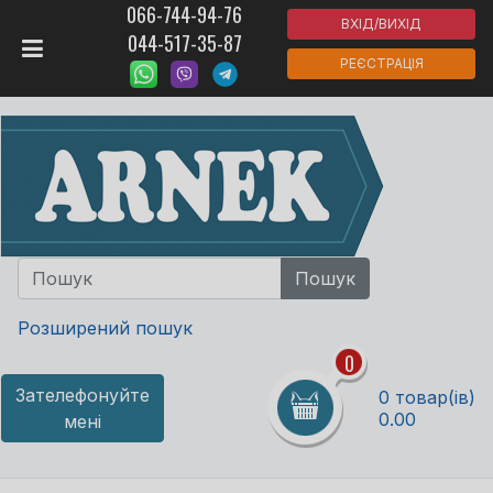
066-744-94-76
ВХІД/ВИХІД
044-517-35-87
РЕЄСТРАЦІЯ
Розширений пошук
0
Зателефонуйте
0 товар(ів)
0.00
мені