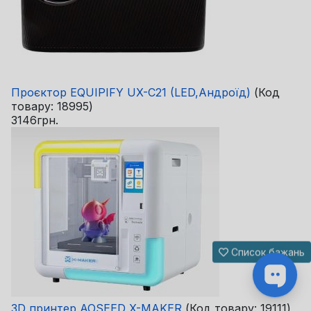
Проєктор EQUIPIFY UX-C21 (LED,Андроїд)
(Код
товару:
18995
)
3146грн.
Список бажань
3D принтер AOSEED X-MAKER
(Код товару:
19111
)