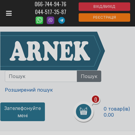
066-744-94-76
ВХІД/ВИХІД
044-517-35-87
РЕЄСТРАЦІЯ
Розширений пошук
0
Зателефонуйте
0 товар(ів)
0.00
мені