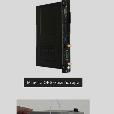
Міні- та OPS-комп'ютери