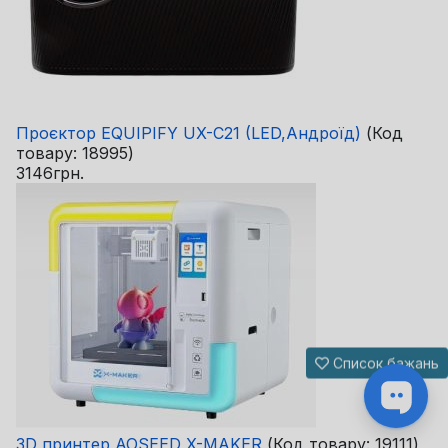
Проєктор EQUIPIFY UX-C21 (LED,Андроїд)
(Код
товару:
18995
)
3146грн.
Список бажань
3D принтер AOSEED X-MAKER
(Код товару:
19111
)