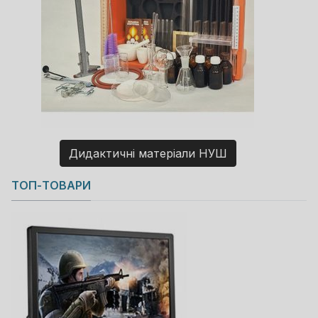
Дидактичні матеріали НУШ
Copyright MAXXmarketing GmbH
ТОП-ТОВАРИ
JoomShopping Download & Support