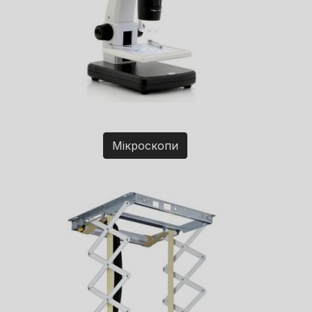
Мікроскопи