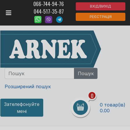
066-744-94-76
ВХІД/ВИХІД
044-517-35-87
РЕЄСТРАЦІЯ
Розширений пошук
0
Зателефонуйте
0 товар(ів)
0.00
мені