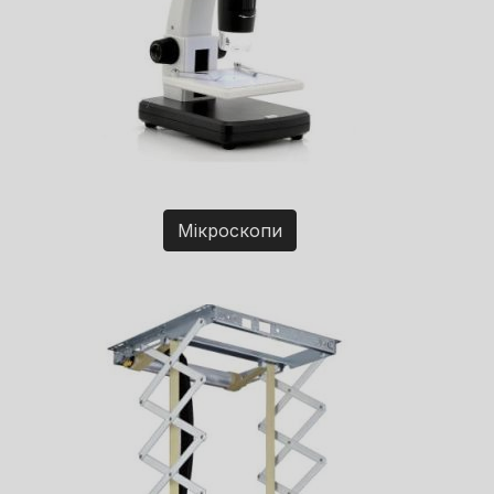
Мікроскопи