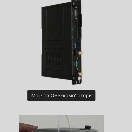
Міні- та OPS-комп'ютери