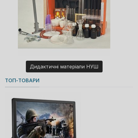
Дидактичні матеріали НУШ
Copyright MAXXmarketing GmbH
ТОП-ТОВАРИ
JoomShopping Download & Support