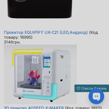
Проєктор EQUIPIFY UX-C21 (LED,Андроїд)
(Код
товару:
18995
)
3146грн.
Список бажань
3D принтер AOSEED X-MAKER
(Код товару:
19111
)