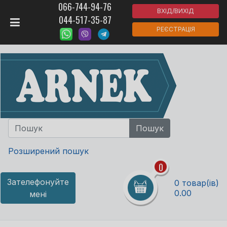
066-744-94-76
ВХІД/ВИХІД
044-517-35-87
РЕЄСТРАЦІЯ
Розширений пошук
0
Зателефонуйте
0 товар(ів)
0.00
мені