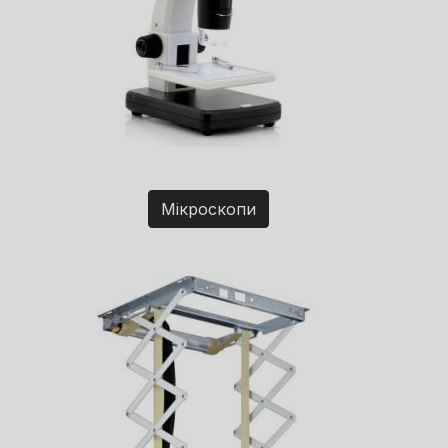
Мікроскопи