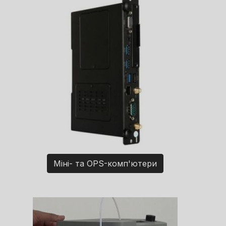
Міні- та OPS-комп'ютери