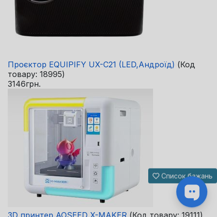
Проєктор EQUIPIFY UX-C21 (LED,Андроїд)
(Код
товару:
18995
)
3146грн.
Список бажань
3D принтер AOSEED X-MAKER
(Код товару:
19111
)