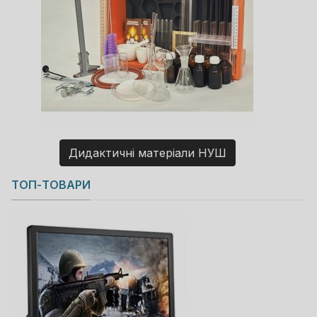
Дидактичні матеріали НУШ
Copyright MAXXmarketing GmbH
ТОП-ТОВАРИ
JoomShopping Download & Support