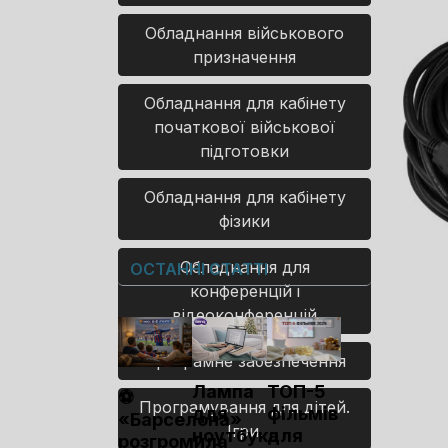
Обладнання військового
призначення
Обладнання для кабінету
початкової військової
підготовки
Обладнання для кабінету
фізики
Обладнання для
ОСТАННІ СТАТТІ
конференцій і
відеоконференцій
Програмне забезпечення
Лампа
ТОП-5
⚽
Програмування для дітей.
для
фільмів
«Барселона»
Ігри.
ноутбука
для
розгромила