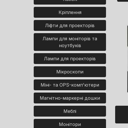
Кріплення
Ліфти для проекторів
Лампи для моніторів та
ноутбуків
Лампи для проекторів
Мікроскопи
Міні- та OPS-комп'ютери
Магнітно-маркерні дошки
Меблі
Монітори