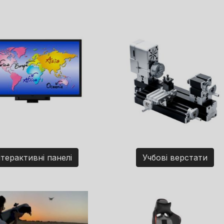
нтерактивні панелі
Учбові верстати