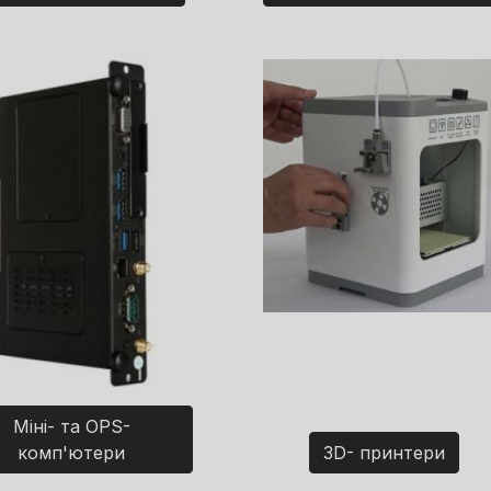
Міні- та OPS-
комп'ютери
3D- принтери