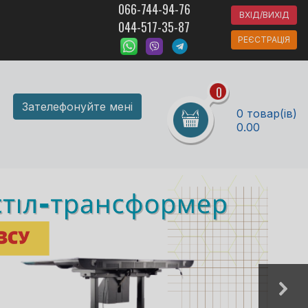
066-744-94-76
ВХІД/ВИХІД
044-517-35-87
РЕЄСТРАЦІЯ
0
Зателефонуйте мені
0 товар(ів)
0.00