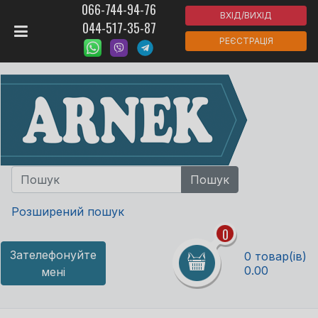
066-744-94-76
ВХІД/ВИХІД
044-517-35-87
РЕЄСТРАЦІЯ
Розширений пошук
0
Зателефонуйте
0 товар(ів)
0.00
мені