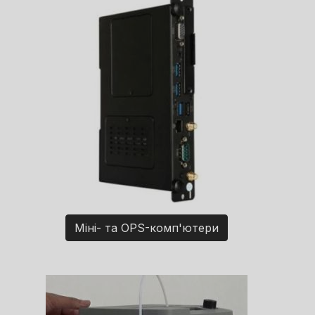
Міні- та OPS-комп'ютери