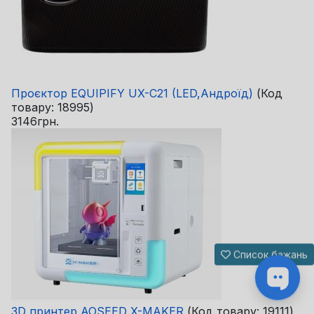
Проєктор EQUIPIFY UX-C21 (LED,Андроїд)
(Код
товару:
18995
)
3146грн.
Список бажань
3D принтер AOSEED X-MAKER
(Код товару:
19111
)