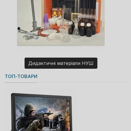
Дидактичні матеріали НУШ
Copyright MAXXmarketing GmbH
ТОП-ТОВАРИ
JoomShopping Download & Support