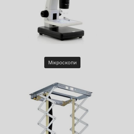
Мікроскопи