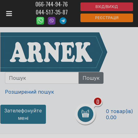
066-744-94-76
ВХІД/ВИХІД
044-517-35-87
РЕЄСТРАЦІЯ
Розширений пошук
0
Зателефонуйте
0 товар(ів)
0.00
мені