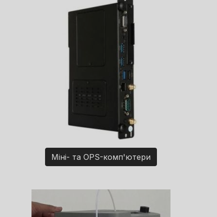
Міні- та OPS-комп'ютери