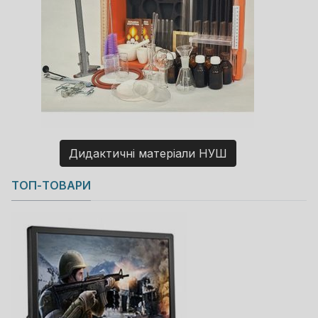
Дидактичні матеріали НУШ
Copyright MAXXmarketing GmbH
ТОП-ТОВАРИ
JoomShopping Download & Support