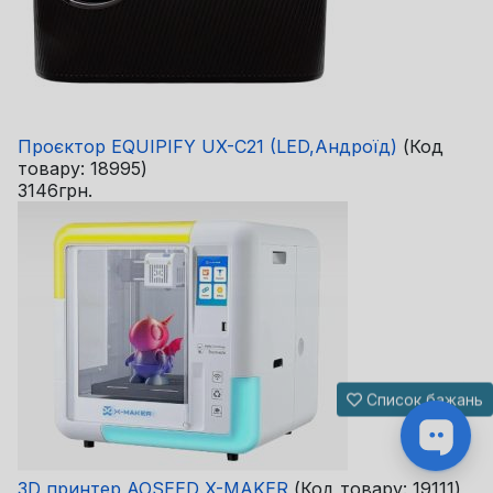
Проєктор EQUIPIFY UX-C21 (LED,Андроїд)
(Код
товару:
18995
)
3146грн.
Список бажань
3D принтер AOSEED X-MAKER
(Код товару:
19111
)