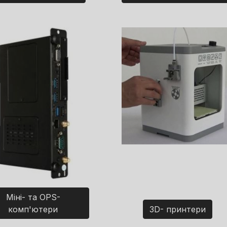
Міні- та OPS-
комп'ютери
3D- принтери