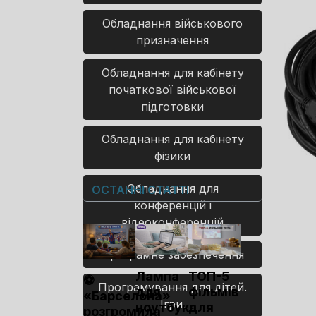
Обладнання військового
призначення
Обладнання для кабінету
початкової військової
підготовки
Обладнання для кабінету
фізики
Обладнання для
ОСТАННІ СТАТТІ
конференцій і
відеоконференцій
Програмне забезпечення
Лампа
ТОП-5
⚽
Програмування для дітей.
для
фільмів
«Барселона»
Ігри.
ноутбука
для
розгромила