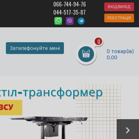
066-744-94-76
ВХІД/ВИХІД
044-517-35-87
РЕЄСТРАЦІЯ
0
Зателефонуйте мені
0 товар(ів)
0.00