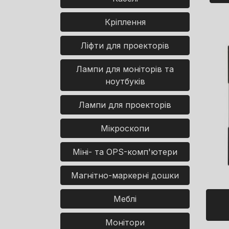
Кріплення
Ліфти для проекторів
Лампи для моніторів та
ноутбуків
Лампи для проекторів
Мікроскопи
Міні- та OPS-комп'ютери
Магнітно-маркерні дошки
Меблі
Монітори