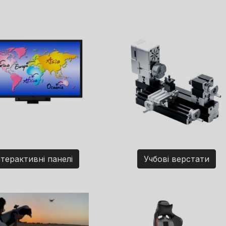
нтерактивні панелі
Учбові верстати