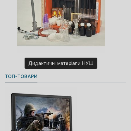
Дидактичні матеріали НУШ
Copyright MAXXmarketing GmbH
ТОП-ТОВАРИ
JoomShopping Download & Support