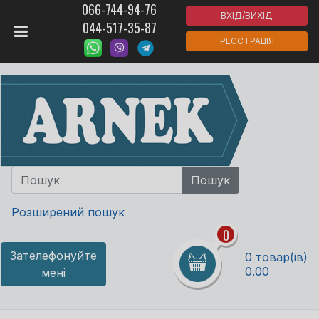
066-744-94-76
ВХІД/ВИХІД
044-517-35-87
РЕЄСТРАЦІЯ
Розширений пошук
0
Зателефонуйте
0 товар(ів)
0.00
мені