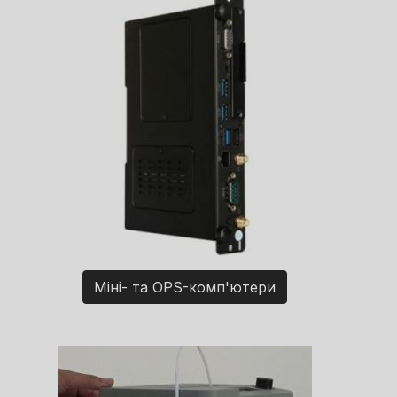
Міні- та OPS-комп'ютери