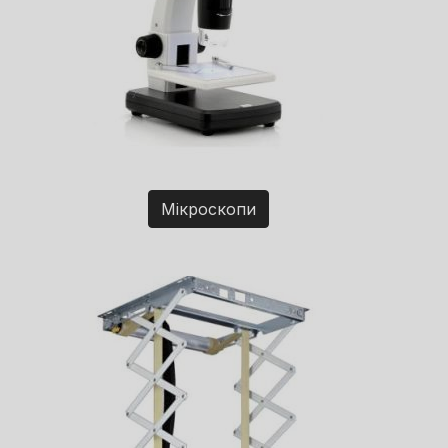
Мікроскопи