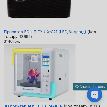
Проєктор EQUIPIFY UX-C21 (LED,Андроїд)
(Код
товару:
18995
)
3146грн.
Список бажань
3D принтер AOSEED X-MAKER
(Код товару:
19111
)