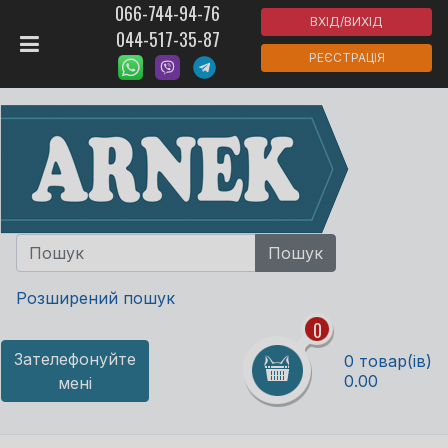
066-744-94-76
ВХІД/ВИХІД
044-517-35-87
РЕЄСТРАЦІЯ
Розширений пошук
0
Зателефонуйте
0 товар(ів)
0.00
мені