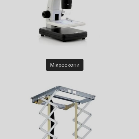
Мікроскопи