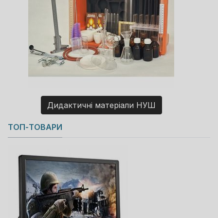
Дидактичні матеріали НУШ
Copyright MAXXmarketing GmbH
ТОП-ТОВАРИ
JoomShopping Download & Support