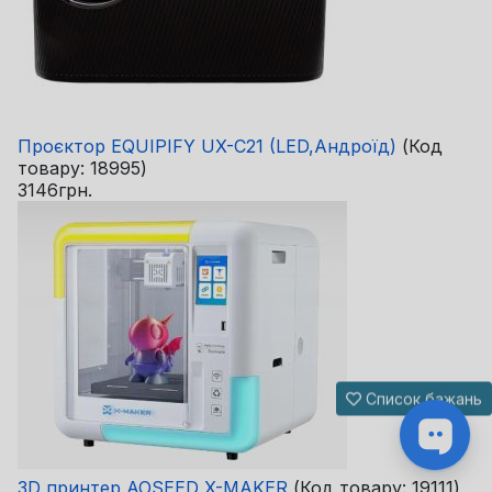
Проєктор EQUIPIFY UX-C21 (LED,Андроїд)
(Код
товару:
18995
)
3146грн.
Список бажань
3D принтер AOSEED X-MAKER
(Код товару:
19111
)