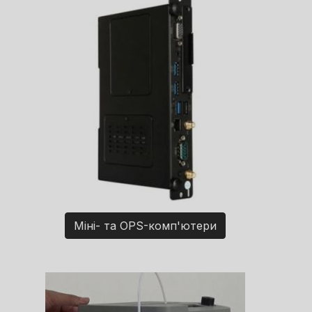
Міні- та OPS-комп'ютери