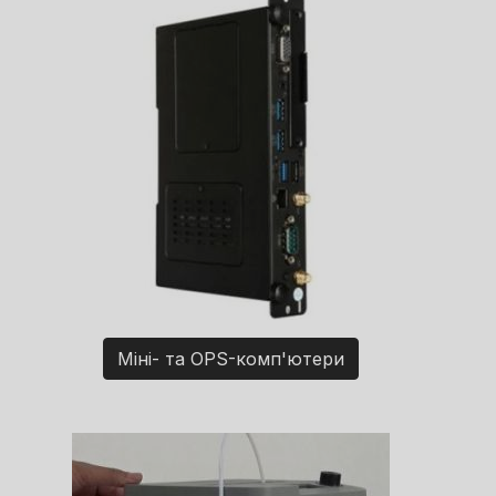
Міні- та OPS-комп'ютери