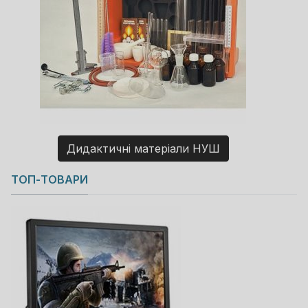
Дидактичні матеріали НУШ
Copyright MAXXmarketing GmbH
ТОП-ТОВАРИ
JoomShopping Download & Support