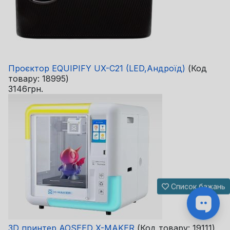
Проєктор EQUIPIFY UX-C21 (LED,Андроїд)
(Код
товару:
18995
)
3146грн.
Список бажань
3D принтер AOSEED X-MAKER
(Код товару:
19111
)