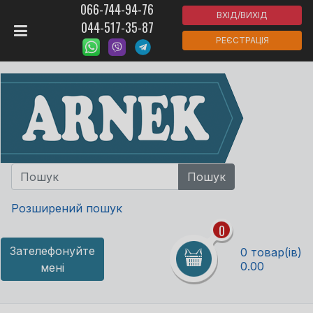
066-744-94-76
ВХІД/ВИХІД
044-517-35-87
РЕЄСТРАЦІЯ
Розширений пошук
0
Зателефонуйте
0 товар(ів)
0.00
мені