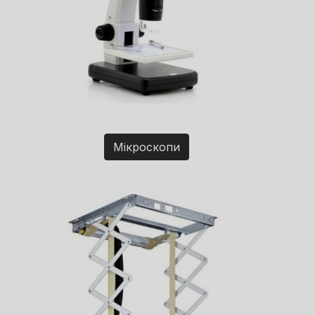
Мікроскопи