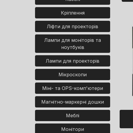
Кріплення
Ліфти для проекторів
Лампи для моніторів та
ноутбуків
Лампи для проекторів
Мікроскопи
Міні- та OPS-комп'ютери
Магнітно-маркерні дошки
Меблі
Монітори