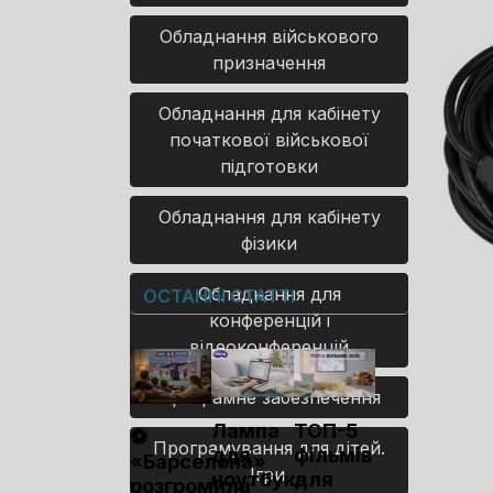
Обладнання військового
призначення
Обладнання для кабінету
початкової військової
підготовки
Обладнання для кабінету
фізики
Обладнання для
ОСТАННІ СТАТТІ
конференцій і
відеоконференцій
Програмне забезпечення
Лампа
ТОП-5
⚽
Програмування для дітей.
для
фільмів
«Барселона»
Ігри.
ноутбука
для
розгромила