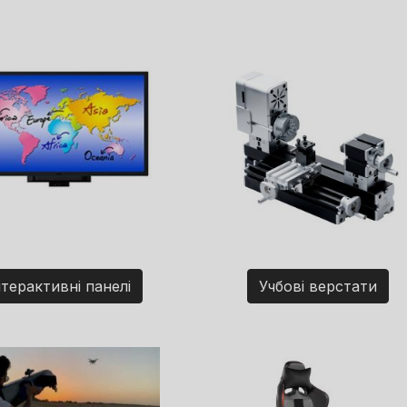
нтерактивні панелі
Учбові верстати