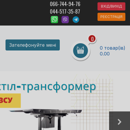
066-744-94-76
ВХІД/ВИХІД
044-517-35-87
РЕЄСТРАЦІЯ
0
Зателефонуйте мені
0 товар(ів)
0.00