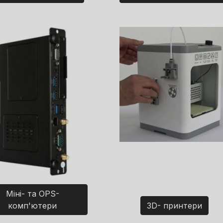
Міні- та OPS-
комп'ютери
3D- принтери