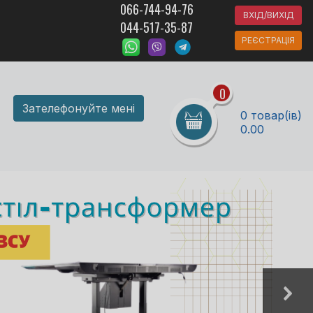
066-744-94-76
ВХІД/ВИХІД
044-517-35-87
РЕЄСТРАЦІЯ
0
Зателефонуйте мені
0 товар(ів)
0.00