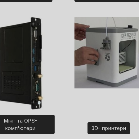
Міні- та OPS-
комп'ютери
3D- принтери