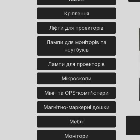
Кріплення
Ліфти для проекторів
Лампи для моніторів та
ноутбуків
Лампи для проекторів
Мікроскопи
Міні- та OPS-комп'ютери
Магнітно-маркерні дошки
Меблі
Монітори