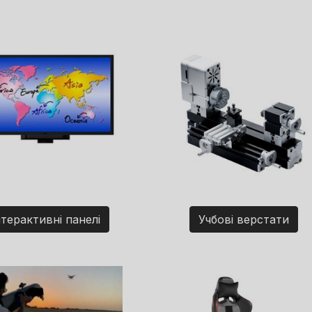
нтерактивні панелі
Учбові верстати