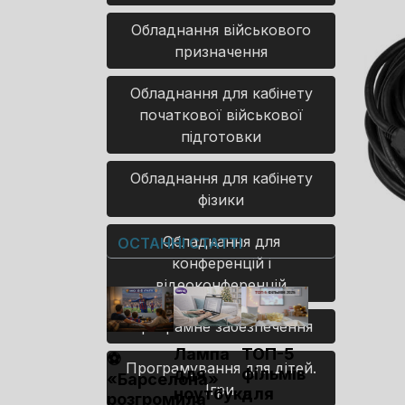
Обладнання військового
призначення
Обладнання для кабінету
початкової військової
підготовки
Обладнання для кабінету
фізики
Обладнання для
ОСТАННІ СТАТТІ
конференцій і
відеоконференцій
Програмне забезпечення
Лампа
ТОП-5
⚽
Програмування для дітей.
для
фільмів
«Барселона»
Ігри.
ноутбука
для
розгромила