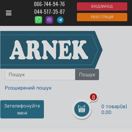
066-744-94-76
ВХІД/ВИХІД
044-517-35-87
РЕЄСТРАЦІЯ
Розширений пошук
0
Зателефонуйте
0 товар(ів)
0.00
мені