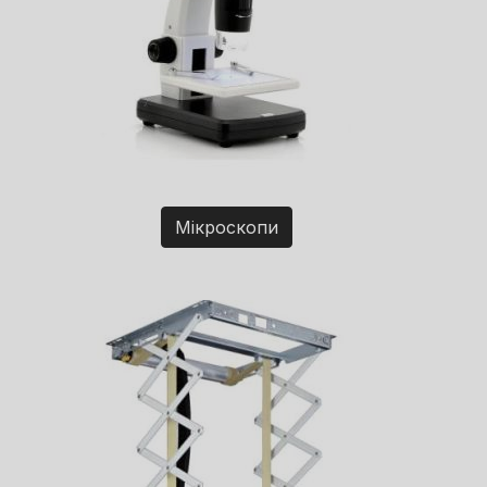
Мікроскопи