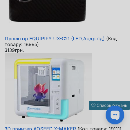
Проєктор EQUIPIFY UX-C21 (LED,Андроїд)
(Код
товару:
18995
)
3139грн.
Список бажань
3D принтер AOSEED X-MAKER
(Код товару:
19111
)