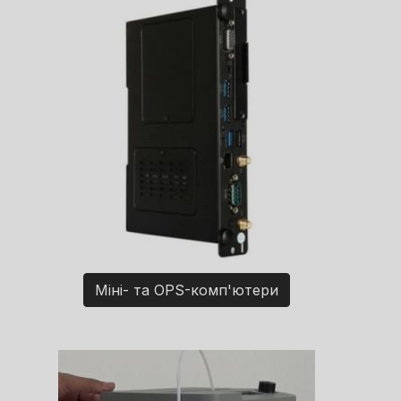
Міні- та OPS-комп'ютери