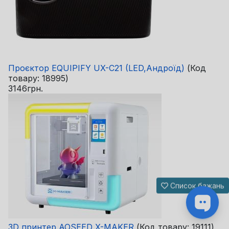
Проєктор EQUIPIFY UX-C21 (LED,Андроїд)
(Код
товару:
18995
)
3146грн.
Список бажань
3D принтер AOSEED X-MAKER
(Код товару:
19111
)