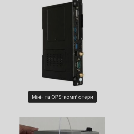
Міні- та OPS-комп'ютери