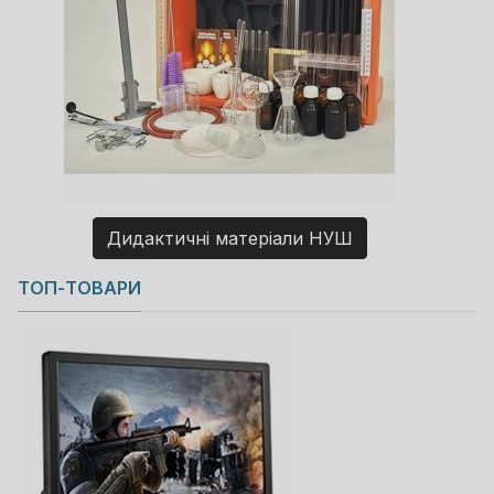
Дидактичні матеріали НУШ
Copyright MAXXmarketing GmbH
ТОП-ТОВАРИ
JoomShopping Download & Support