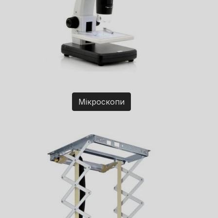
Мікроскопи