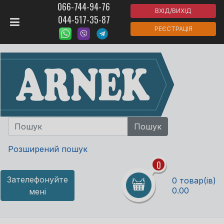
066-744-94-76
ВХІД/ВИХІД
044-517-35-87
РЕЄСТРАЦІЯ
Розширений пошук
0
Зателефонуйте
0 товар(ів)
0.00
мені