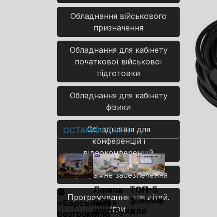
Обладнання військового
призначення
Обладнання для кабінету
початкової військової
підготовки
Обладнання для кабінету
фізики
Обладнання для
ОСТАННІ СТАТТІ
конференцій і
відеоконференцій
Програмне забезпечення
Лампа
ТОП-5
⚽
Програмування для дітей.
для
фільмів
«Барселона»
Ігри.
ноутбука
для
розгромила