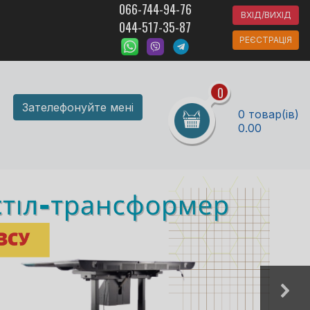
066-744-94-76
ВХІД/ВИХІД
044-517-35-87
РЕЄСТРАЦІЯ
0
Зателефонуйте мені
0 товар(ів)
0.00