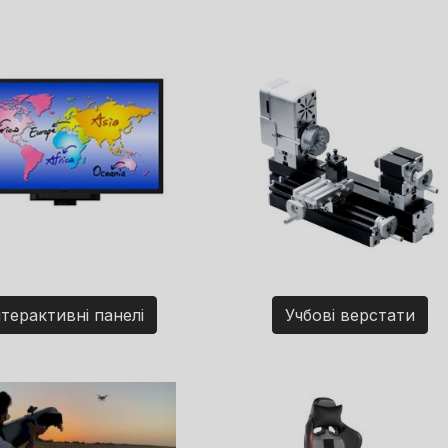
нтерактивні панелі
Учбові верстати