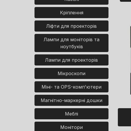
Кріплення
Ліфти для проекторів
Лампи для моніторів та
ноутбуків
Лампи для проекторів
Мікроскопи
Міні- та OPS-комп'ютери
Магнітно-маркерні дошки
Меблі
Монітори