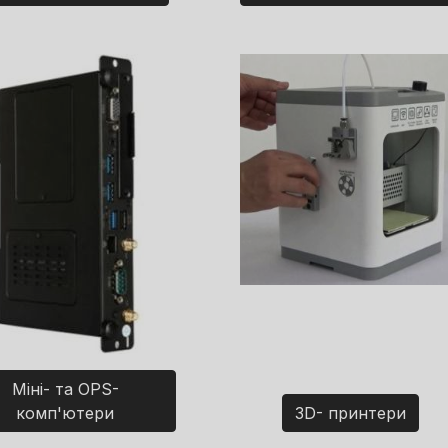
Міні- та OPS-
комп'ютери
3D- принтери