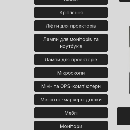
Кріплення
Ліфти для проекторів
Лампи для моніторів та
ноутбуків
Лампи для проекторів
Мікроскопи
Міні- та OPS-комп'ютери
Магнітно-маркерні дошки
Меблі
Монітори