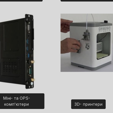
Міні- та OPS-
комп'ютери
3D- принтери