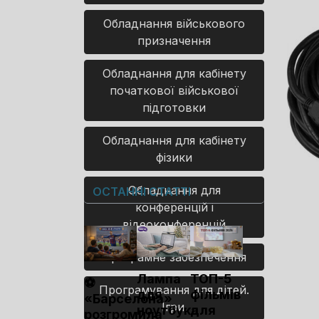
Обладнання військового
призначення
Обладнання для кабінету
початкової військової
підготовки
Обладнання для кабінету
фізики
Обладнання для
ОСТАННІ СТАТТІ
конференцій і
відеоконференцій
Програмне забезпечення
Лампа
ТОП-5
⚽
Програмування для дітей.
для
фільмів
«Барселона»
Ігри.
ноутбука
для
розгромила