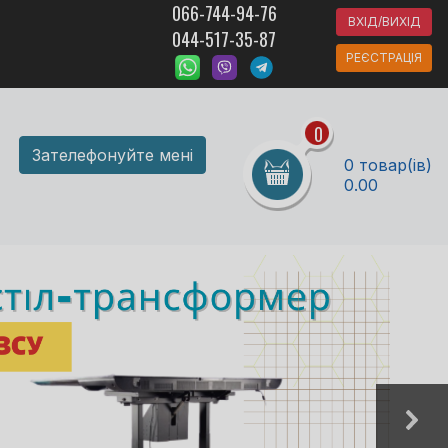
066-744-94-76
ВХІД/ВИХІД
044-517-35-87
РЕЄСТРАЦІЯ
0
Зателефонуйте мені
0 товар(ів)
0.00