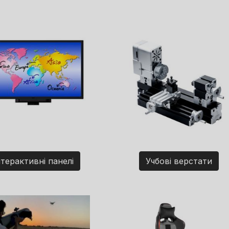
нтерактивні панелі
Учбові верстати