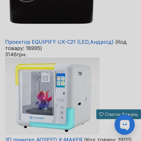
Проєктор EQUIPIFY UX-C21 (LED,Андроїд)
(Код
товару:
18995
)
3146грн.
Список бажань
3D принтер AOSEED X-MAKER
(Код товару:
19111
)