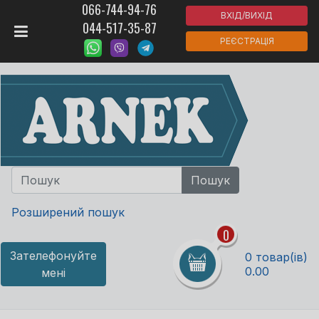
066-744-94-76
ВХІД/ВИХІД
044-517-35-87
РЕЄСТРАЦІЯ
Розширений пошук
0
Зателефонуйте
0 товар(ів)
0.00
мені