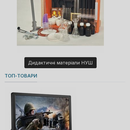
Дидактичні матеріали НУШ
Copyright MAXXmarketing GmbH
ТОП-ТОВАРИ
JoomShopping Download & Support