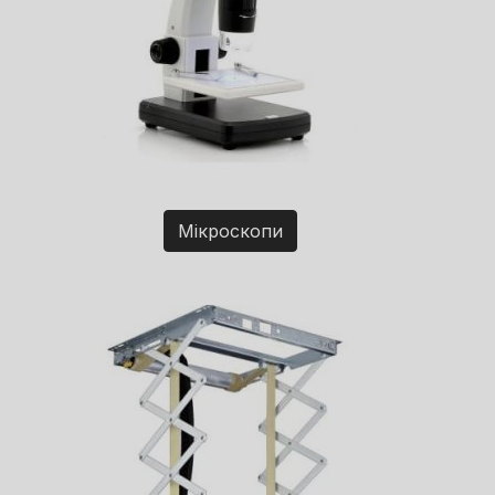
Мікроскопи