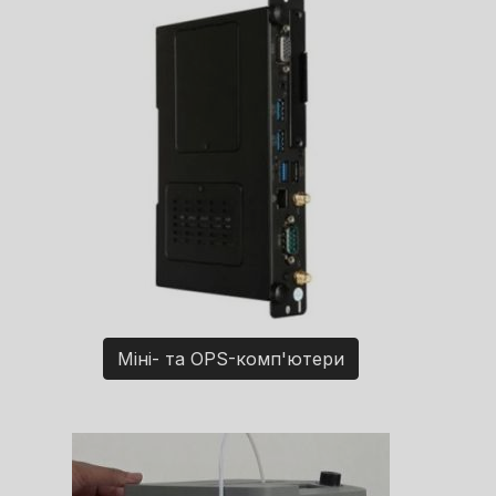
Міні- та OPS-комп'ютери