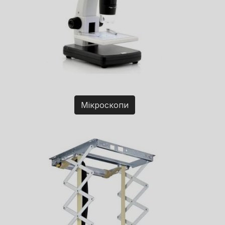
Мікроскопи