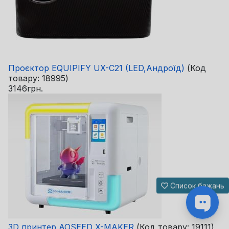
Проєктор EQUIPIFY UX-C21 (LED,Андроїд)
(Код
товару:
18995
)
3146грн.
Список бажань
3D принтер AOSEED X-MAKER
(Код товару:
19111
)