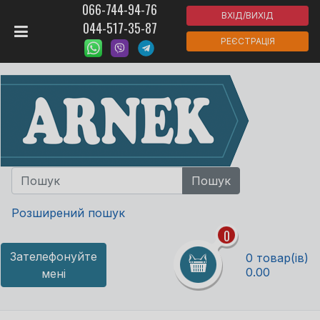
066-744-94-76
ВХІД/ВИХІД
044-517-35-87
РЕЄСТРАЦІЯ
Розширений пошук
0
Зателефонуйте
0 товар(ів)
0.00
мені