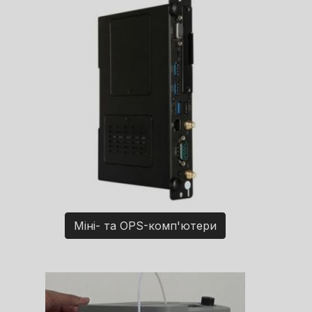
Міні- та OPS-комп'ютери