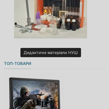
Дидактичні матеріали НУШ
Copyright MAXXmarketing GmbH
ТОП-ТОВАРИ
JoomShopping Download & Support