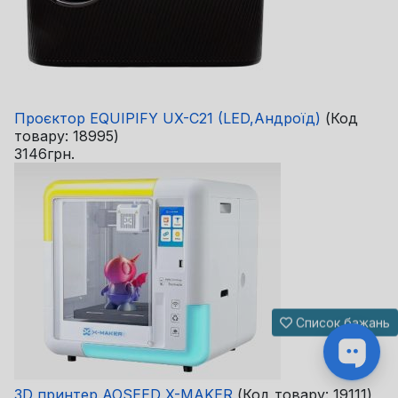
Проєктор EQUIPIFY UX-C21 (LED,Андроїд)
(Код
товару:
18995
)
3146грн.
Список бажань
3D принтер AOSEED X-MAKER
(Код товару:
19111
)