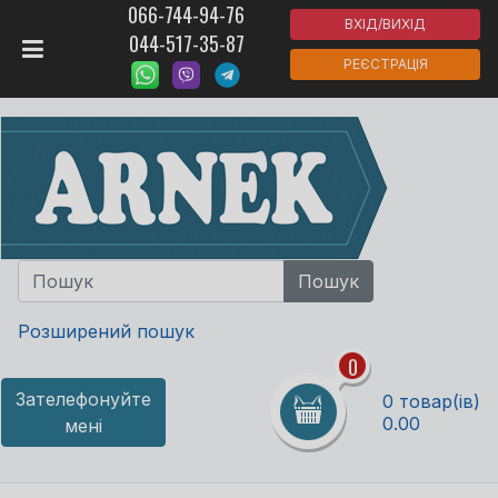
066-744-94-76
ВХІД/ВИХІД
044-517-35-87
РЕЄСТРАЦІЯ
Розширений пошук
0
Зателефонуйте
0 товар(ів)
0.00
мені