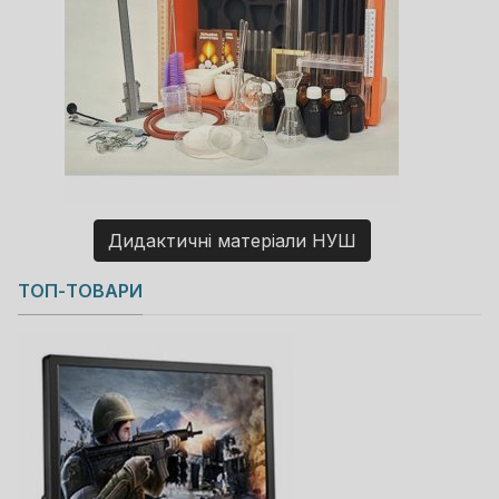
Дидактичні матеріали НУШ
Copyright MAXXmarketing GmbH
ТОП-ТОВАРИ
JoomShopping Download & Support