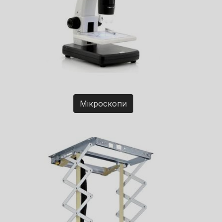
Мікроскопи