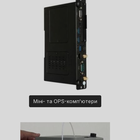
Міні- та OPS-комп'ютери