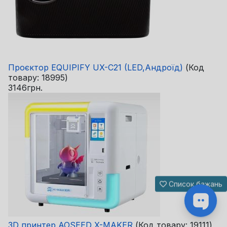
Проєктор EQUIPIFY UX-C21 (LED,Андроїд)
(Код
товару:
18995
)
3146грн.
Список бажань
3D принтер AOSEED X-MAKER
(Код товару:
19111
)