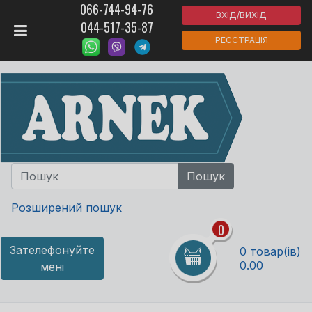
066-744-94-76
ВХІД/ВИХІД
044-517-35-87
РЕЄСТРАЦІЯ
Розширений пошук
0
Зателефонуйте
0 товар(ів)
0.00
мені