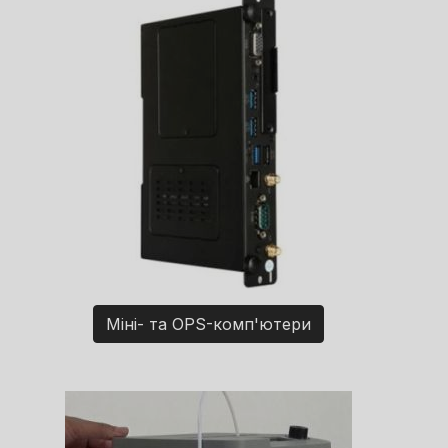
Міні- та OPS-комп'ютери