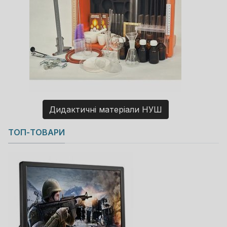
Дидактичні матеріали НУШ
Copyright MAXXmarketing GmbH
ТОП-ТОВАРИ
JoomShopping Download & Support