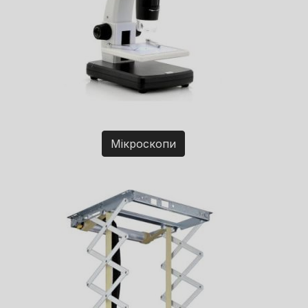
Мікроскопи