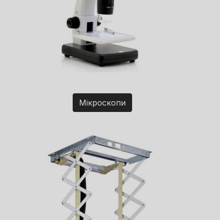
Мікроскопи