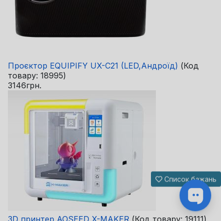
Проєктор EQUIPIFY UX-C21 (LED,Андроїд)
(Код
товару:
18995
)
3146грн.
Список бажань
3D принтер AOSEED X-MAKER
(Код товару:
19111
)