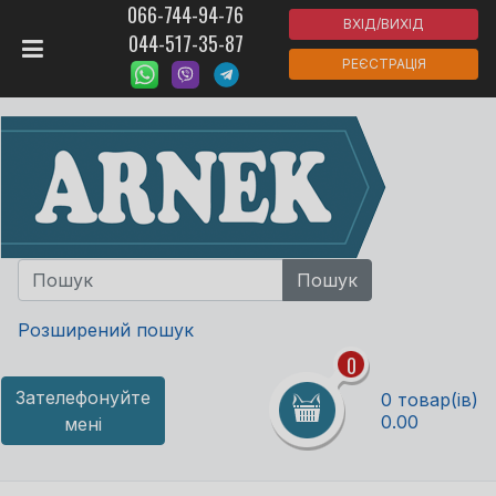
066-744-94-76
ВХІД/ВИХІД
044-517-35-87
РЕЄСТРАЦІЯ
Розширений пошук
0
Зателефонуйте
0 товар(ів)
0.00
мені