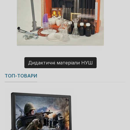
Дидактичні матеріали НУШ
Copyright MAXXmarketing GmbH
ТОП-ТОВАРИ
JoomShopping Download & Support