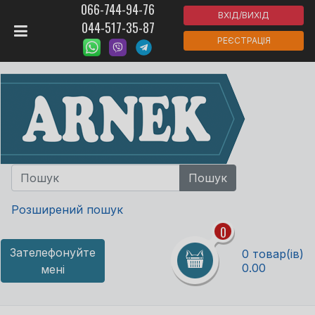
066-744-94-76
ВХІД/ВИХІД
044-517-35-87
РЕЄСТРАЦІЯ
Розширений пошук
0
Зателефонуйте
0 товар(ів)
0.00
мені