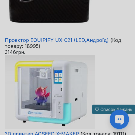
Проєктор EQUIPIFY UX-C21 (LED,Андроїд)
(Код
товару:
18995
)
3146грн.
Список бажань
3D принтер AOSEED X-MAKER
(Код товару:
19111
)