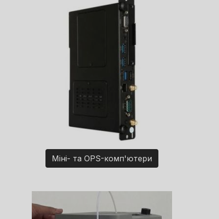
Міні- та OPS-комп'ютери