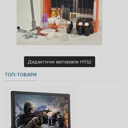
Дидактичні матеріали НУШ
Copyright MAXXmarketing GmbH
ТОП-ТОВАРИ
JoomShopping Download & Support