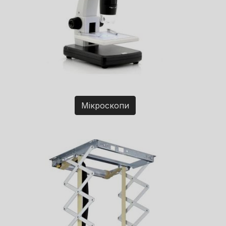
Мікроскопи