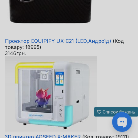
Проєктор EQUIPIFY UX-C21 (LED,Андроїд)
(Код
товару:
18995
)
3146грн.
Список бажань
3D принтер AOSEED X-MAKER
(Код товару:
19111
)