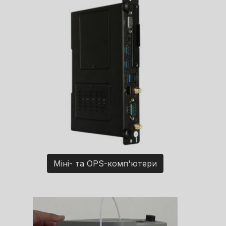
Міні- та OPS-комп'ютери