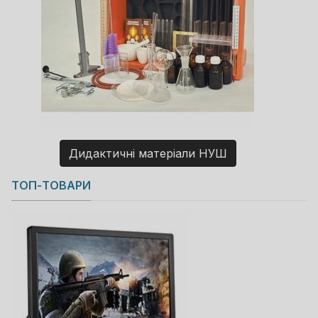
Дидактичні матеріали НУШ
Copyright MAXXmarketing GmbH
ТОП-ТОВАРИ
JoomShopping Download & Support