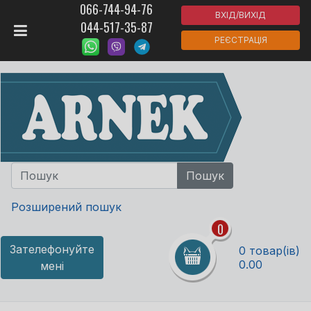
066-744-94-76
ВХІД/ВИХІД
044-517-35-87
РЕЄСТРАЦІЯ
Розширений пошук
0
Зателефонуйте
0 товар(ів)
0.00
мені