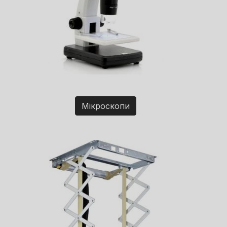
Мікроскопи