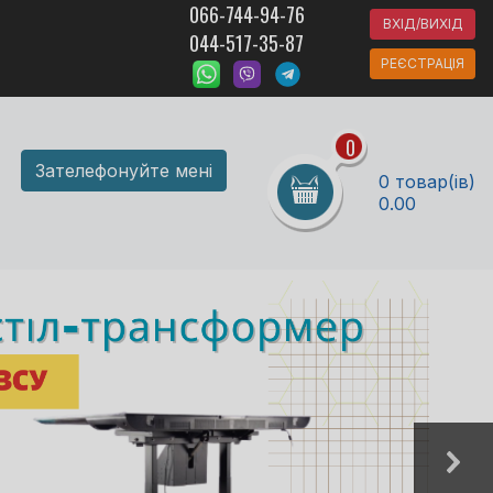
066-744-94-76
ВХІД/ВИХІД
044-517-35-87
РЕЄСТРАЦІЯ
0
Зателефонуйте мені
0 товар(ів)
0.00