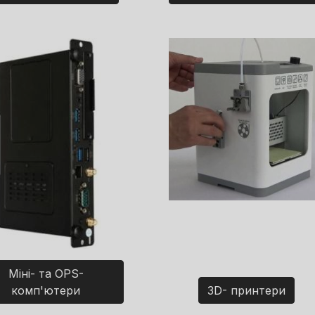
Міні- та OPS-
комп'ютери
3D- принтери