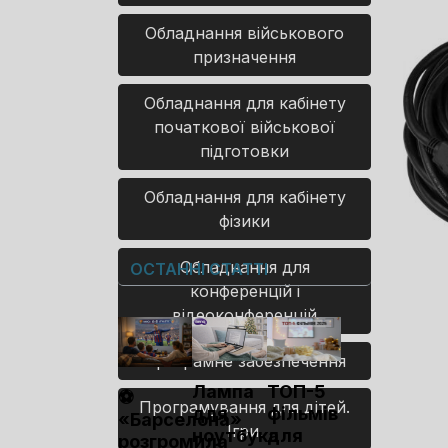
Обладнання військового
призначення
Обладнання для кабінету
початкової військової
підготовки
Обладнання для кабінету
фізики
Обладнання для
ОСТАННІ СТАТТІ
конференцій і
відеоконференцій
Програмне забезпечення
Лампа
ТОП-5
⚽
Програмування для дітей.
для
фільмів
«Барселона»
Ігри.
ноутбука
для
розгромила