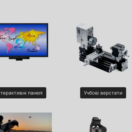
нтерактивні панелі
Учбові верстати