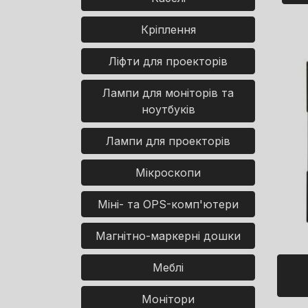
Кріплення
Ліфти для проекторів
Лампи для моніторів та
ноутбуків
Лампи для проекторів
Мікроскопи
Міні- та OPS-комп'ютери
Магнітно-маркерні дошки
Меблі
Монітори