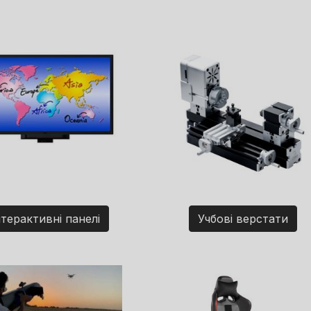
нтерактивні панелі
Учбові верстати