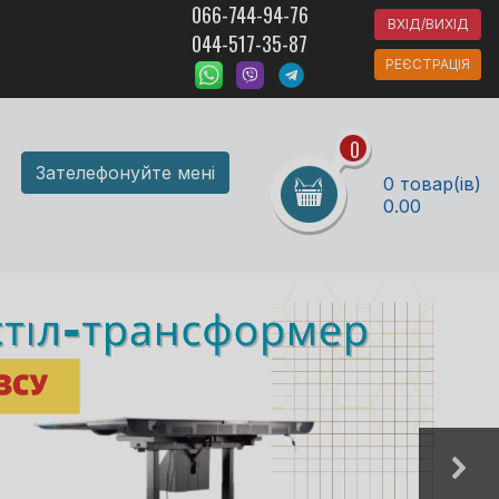
066-744-94-76
ВХІД/ВИХІД
044-517-35-87
РЕЄСТРАЦІЯ
0
Зателефонуйте мені
0 товар(ів)
0.00