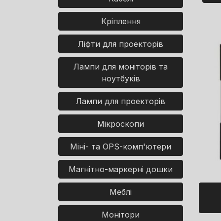
Кріплення
Ліфти для проекторів
Лампи для моніторів та
ноутбуків
Лампи для проекторів
Мікроскопи
Міні- та OPS-комп'ютери
Магнітно-маркерні дошки
Меблі
Монітори