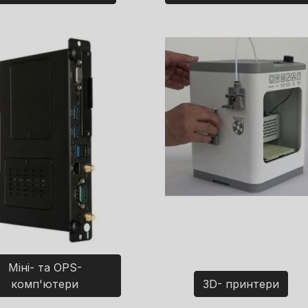
Міні- та OPS-
комп'ютери
3D- принтери