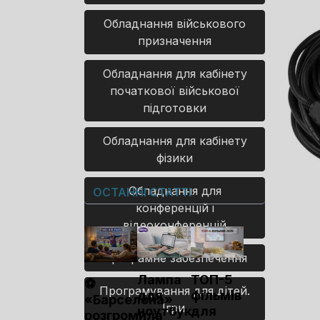
Обладнання військового
призначення
Обладнання для кабінету
початкової військової
підготовки
Обладнання для кабінету
фізики
Обладнання для
ОСТАННІ СТАТТІ
конференцій і
відеоконференцій
Програмне забезпечення
Лампа
ТОП-5
⚽
Програмування для дітей.
для
фільмів
«Барселона»
Ігри.
ноутбука
для
розгромила