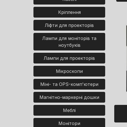
Кріплення
Ліфти для проекторів
Лампи для моніторів та
ноутбуків
Лампи для проекторів
Мікроскопи
Міні- та OPS-комп'ютери
Магнітно-маркерні дошки
Меблі
Монітори