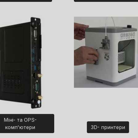
Міні- та OPS-
комп'ютери
3D- принтери