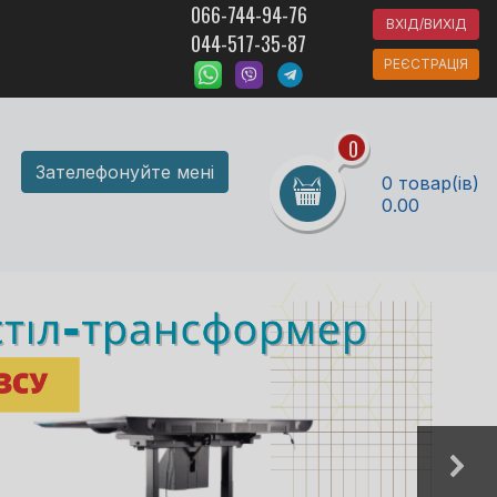
066-744-94-76
ВХІД/ВИХІД
044-517-35-87
РЕЄСТРАЦІЯ
0
Зателефонуйте мені
0 товар(ів)
0.00