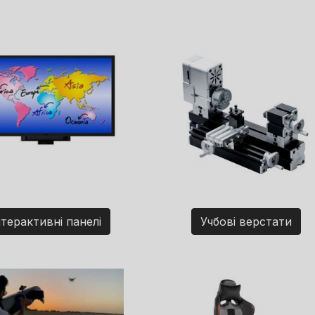
нтерактивні панелі
Учбові верстати