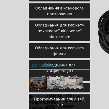
Обладнання військового
призначення
Обладнання для кабінету
початкової військової
підготовки
Обладнання для кабінету
фізики
Обладнання для
ОСТАННІ СТАТТІ
конференцій і
відеоконференцій
Програмне забезпечення
Лампа
ТОП-5
⚽
Програмування для дітей.
для
фільмів
«Барселона»
Ігри.
ноутбука
для
розгромила