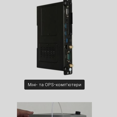
Міні- та OPS-комп'ютери