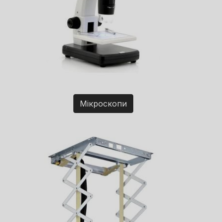
Мікроскопи