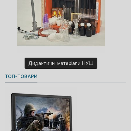
Дидактичні матеріали НУШ
Copyright MAXXmarketing GmbH
ТОП-ТОВАРИ
JoomShopping Download & Support