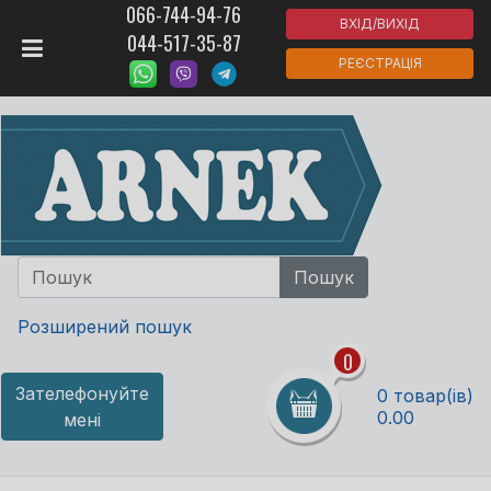
066-744-94-76
ВХІД/ВИХІД
044-517-35-87
РЕЄСТРАЦІЯ
Розширений пошук
0
Зателефонуйте
0 товар(ів)
0.00
мені