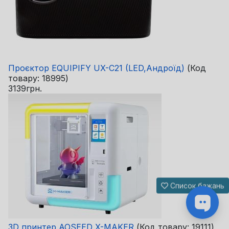
Проєктор EQUIPIFY UX-C21 (LED,Андроїд)
(Код
товару:
18995
)
3139грн.
Список бажань
3D принтер AOSEED X-MAKER
(Код товару:
19111
)