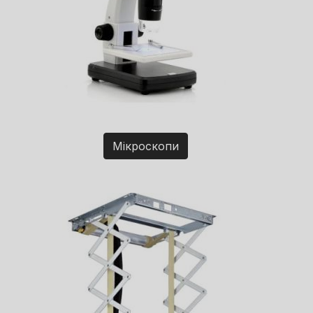
Мікроскопи