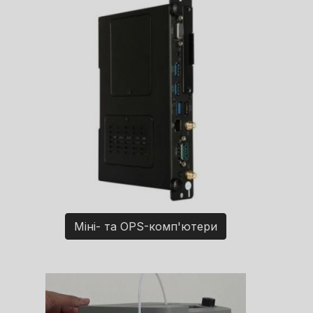
Міні- та OPS-комп'ютери