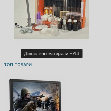
Дидактичні матеріали НУШ
Copyright MAXXmarketing GmbH
ТОП-ТОВАРИ
JoomShopping Download & Support