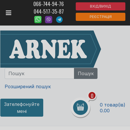
066-744-94-76
ВХІД/ВИХІД
044-517-35-87
РЕЄСТРАЦІЯ
Розширений пошук
0
Зателефонуйте
0 товар(ів)
0.00
мені