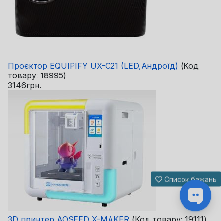
Проєктор EQUIPIFY UX-C21 (LED,Андроїд)
(Код
товару:
18995
)
3146грн.
Список бажань
3D принтер AOSEED X-MAKER
(Код товару:
19111
)