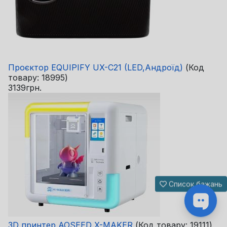
Проєктор EQUIPIFY UX-C21 (LED,Андроїд)
(Код
товару:
18995
)
3139грн.
Список бажань
3D принтер AOSEED X-MAKER
(Код товару:
19111
)