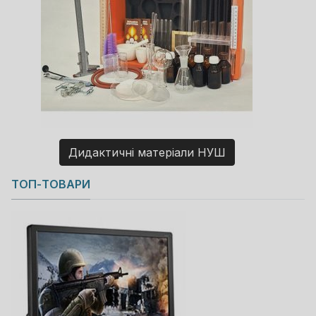
Дидактичні матеріали НУШ
Copyright MAXXmarketing GmbH
ТОП-ТОВАРИ
JoomShopping Download & Support