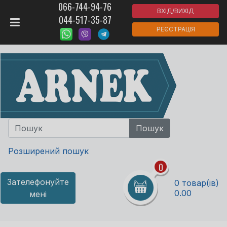
066-744-94-76
ВХІД/ВИХІД
044-517-35-87
РЕЄСТРАЦІЯ
Розширений пошук
0
Зателефонуйте
0 товар(ів)
0.00
мені