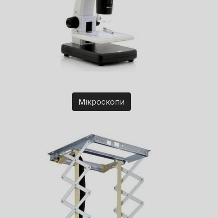
Мікроскопи