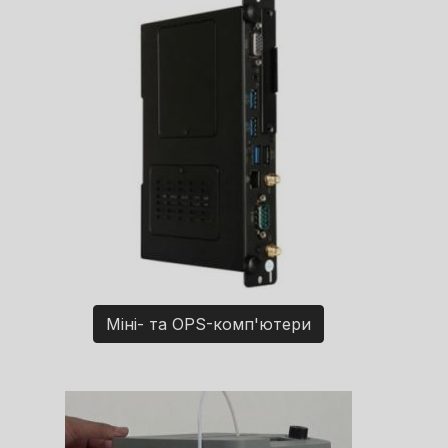
Міні- та OPS-комп'ютери