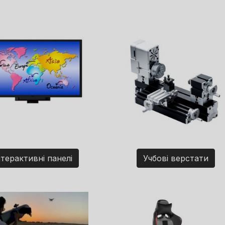
нтерактивні панелі
Учбові верстати