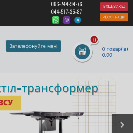
066-744-94-76
ВХІД/ВИХІД
044-517-35-87
РЕЄСТРАЦІЯ
0
Зателефонуйте мені
0 товар(ів)
0.00