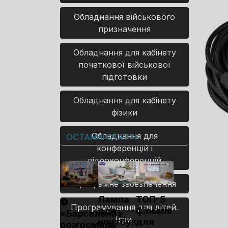
Обладнання військового
призначення
Обладнання для кабінету
початкової військової
підготовки
Обладнання для кабінету
фізики
Обладнання для
ОСТАННІ СТАТТІ
конференцій і
відеоконференцій
Програмне забезпечення
Лампа
ТОП-5
⚽
Програмування для дітей.
для
фільмів
«Барселона»
Ігри.
ноутбука
для
розгромила