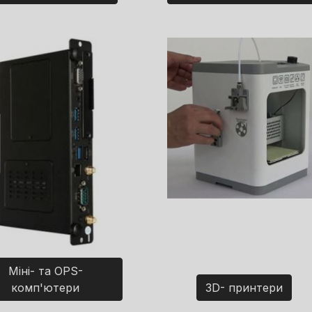
Міні- та OPS-
комп'ютери
3D- принтери