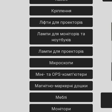
Кріплення
Ліфти для проекторів
Лампи для моніторів та
ноутбуків
Лампи для проекторів
Мікроскопи
Міні- та OPS-комп'ютери
Магнітно-маркерні дошки
Меблі
Монітори