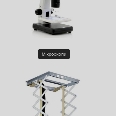
Мікроскопи