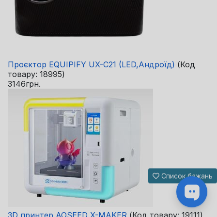
Проєктор EQUIPIFY UX-C21 (LED,Андроїд)
(Код
товару:
18995
)
3146грн.
Список бажань
3D принтер AOSEED X-MAKER
(Код товару:
19111
)