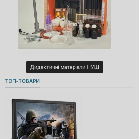
Дидактичні матеріали НУШ
Copyright MAXXmarketing GmbH
ТОП-ТОВАРИ
JoomShopping Download & Support