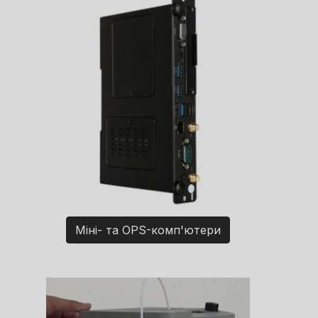
Міні- та OPS-комп'ютери