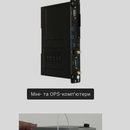
Міні- та OPS-комп'ютери