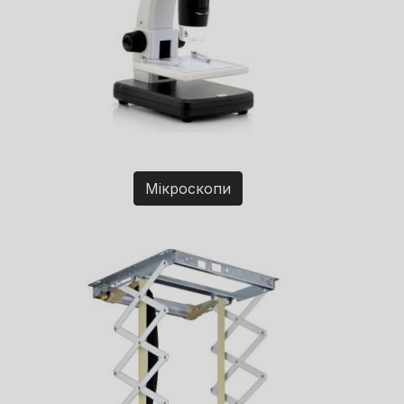
Мікроскопи