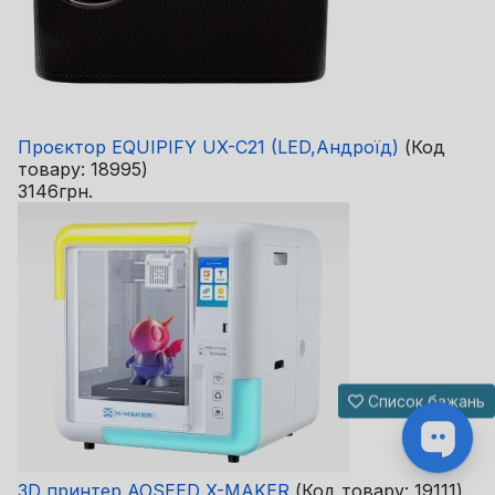
Проєктор EQUIPIFY UX-C21 (LED,Андроїд)
(Код
товару:
18995
)
3146грн.
Список бажань
3D принтер AOSEED X-MAKER
(Код товару:
19111
)