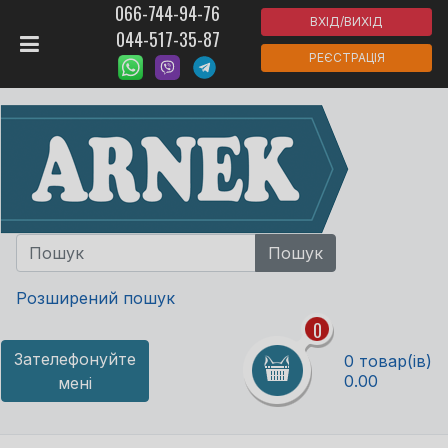
066-744-94-76
ВХІД/ВИХІД
044-517-35-87
РЕЄСТРАЦІЯ
Розширений пошук
0
Зателефонуйте
0 товар(ів)
0.00
мені