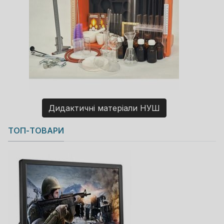
Дидактичні матеріали НУШ
Copyright MAXXmarketing GmbH
ТОП-ТОВАРИ
JoomShopping Download & Support