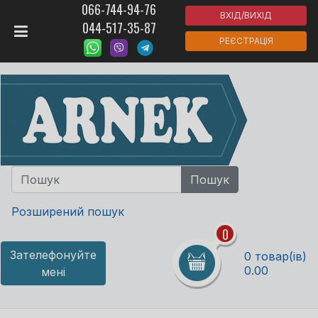
066-744-94-76
ВХІД/ВИХІД
044-517-35-87
РЕЄСТРАЦІЯ
Розширений пошук
0
Зателефонуйте
0 товар(ів)
0.00
мені