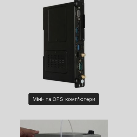
Міні- та OPS-комп'ютери