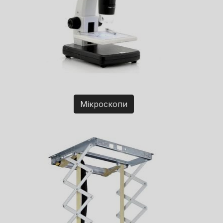
Мікроскопи