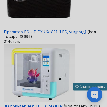
Проєктор EQUIPIFY UX-C21 (LED,Андроїд)
(Код
товару:
18995
)
3146грн.
Список бажань
3D принтер AOSEED X-MAKER
(Код товару:
19111
)