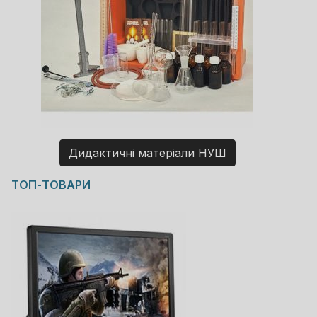
Дидактичні матеріали НУШ
Copyright MAXXmarketing GmbH
ТОП-ТОВАРИ
JoomShopping Download & Support