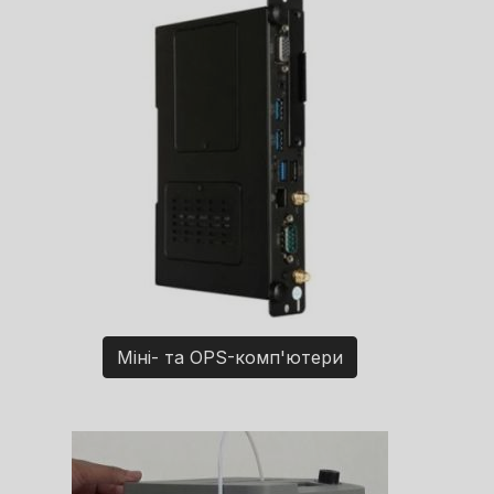
Міні- та OPS-комп'ютери