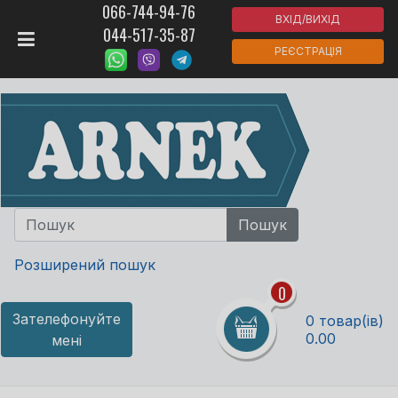
066-744-94-76
ВХІД/ВИХІД
044-517-35-87
РЕЄСТРАЦІЯ
Розширений пошук
0
Зателефонуйте
0 товар(ів)
0.00
мені