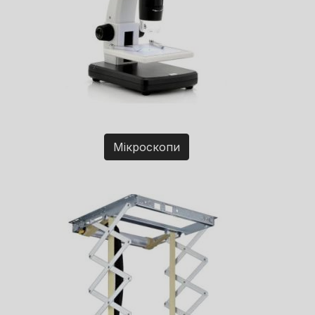
Мікроскопи