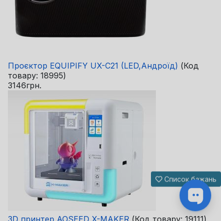
Проєктор EQUIPIFY UX-C21 (LED,Андроїд)
(Код
товару:
18995
)
3146грн.
Список бажань
3D принтер AOSEED X-MAKER
(Код товару:
19111
)