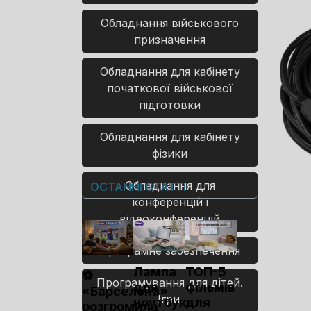
Обладнання військового
призначення
Обладнання для кабінету
початкової військової
підготовки
Обладнання для кабінету
фізики
Обладнання для
ОСТАННІ СТАТТІ
конференцій і
відеоконференцій
Програмне забезпечення
Лампа
ТОП-5
⚽
Програмування для дітей.
для
фільмів
«Барселона»
Ігри.
ноутбука
для
розгромила