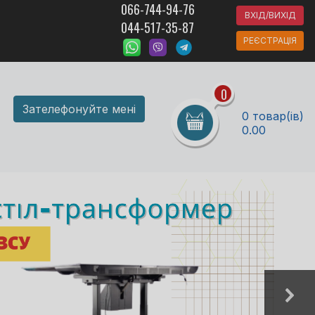
066-744-94-76
ВХІД/ВИХІД
044-517-35-87
РЕЄСТРАЦІЯ
0
Зателефонуйте мені
0 товар(ів)
0.00