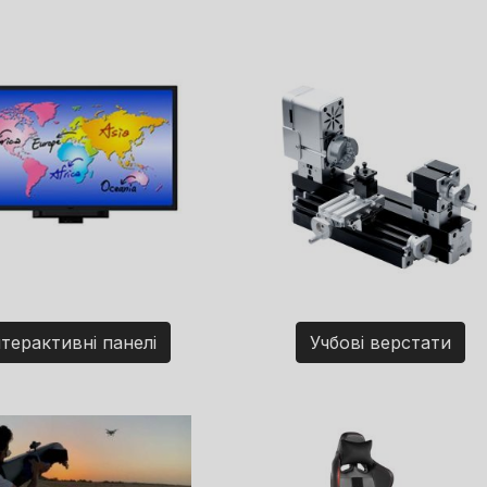
нтерактивні панелі
Учбові верстати