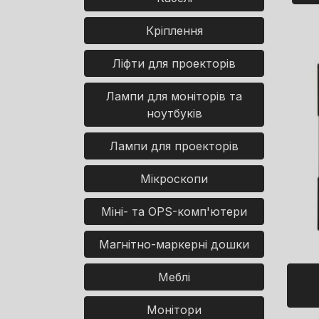
Кріплення
Ліфти для проекторів
Лампи для моніторів та
ноутбуків
Лампи для проекторів
Мікроскопи
Міні- та OPS-комп'ютери
Магнітно-маркерні дошки
Меблі
Монітори