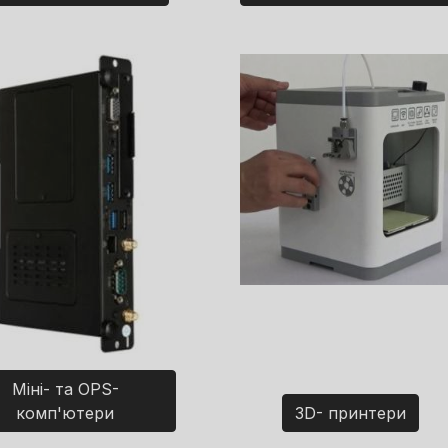
Міні- та OPS-
комп'ютери
3D- принтери