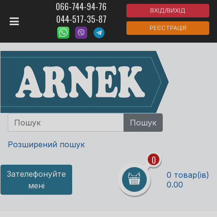
066-744-94-76
ВХІД/ВИХІД
044-517-35-87
РЕЄСТРАЦІЯ
Розширений пошук
0
Зателефонуйте
0 товар(ів)
0.00
мені