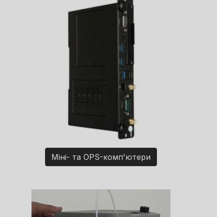
Міні- та OPS-комп'ютери