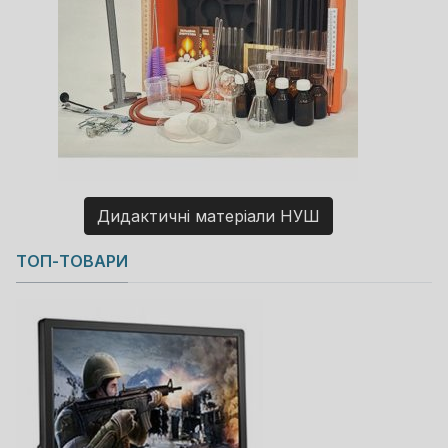
Дидактичні матеріали НУШ
Copyright MAXXmarketing GmbH
ТОП-ТОВАРИ
JoomShopping Download & Support