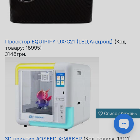
Проєктор EQUIPIFY UX-C21 (LED,Андроїд)
(Код
товару:
18995
)
3146грн.
Список бажань
3D принтер AOSEED X-MAKER
(Код товару:
19111
)