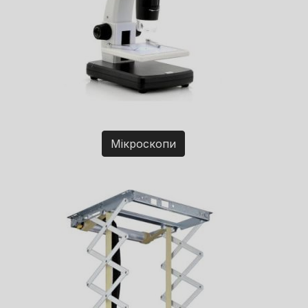
Мікроскопи