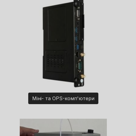
Міні- та OPS-комп'ютери