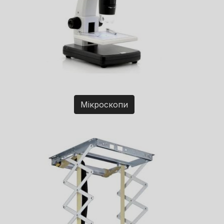
Мікроскопи