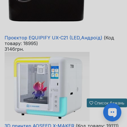
Проєктор EQUIPIFY UX-C21 (LED,Андроїд)
(Код
товару:
18995
)
3146грн.
Список бажань
3D принтер AOSEED X-MAKER
(Код товару:
19111
)