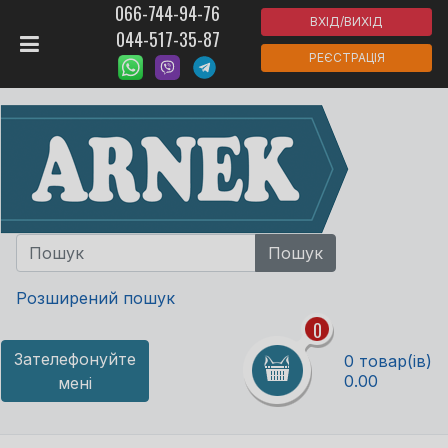
066-744-94-76
ВХІД/ВИХІД
044-517-35-87
РЕЄСТРАЦІЯ
Розширений пошук
0
Зателефонуйте
0 товар(ів)
0.00
мені