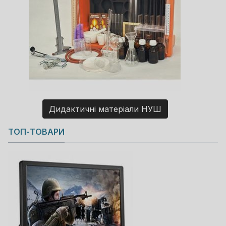
Дидактичні матеріали НУШ
Copyright MAXXmarketing GmbH
ТОП-ТОВАРИ
JoomShopping Download & Support