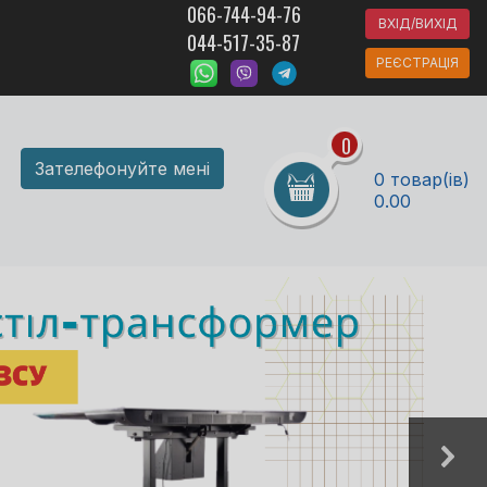
066-744-94-76
ВХІД/ВИХІД
044-517-35-87
РЕЄСТРАЦІЯ
0
Зателефонуйте мені
0 товар(ів)
0.00