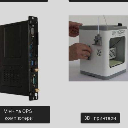
Міні- та OPS-
комп'ютери
3D- принтери