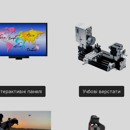
нтерактивні панелі
Учбові верстати