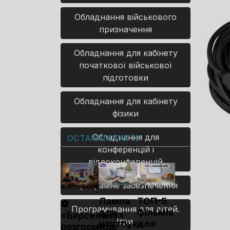
Обладнання військового
призначення
Обладнання для кабінету
початкової військової
підготовки
Обладнання для кабінету
фізики
Обладнання для
ОСТАННІ СТАТТІ
конференцій і
відеоконференцій
Програмне забезпечення
Лампа
ТОП-5
⚽
Програмування для дітей.
для
фільмів
«Барселона»
Ігри.
ноутбука
для
розгромила