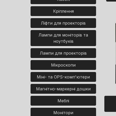
Кріплення
Ліфти для проекторів
Лампи для моніторів та
ноутбуків
Лампи для проекторів
Мікроскопи
Міні- та OPS-комп'ютери
Магнітно-маркерні дошки
Меблі
Монітори