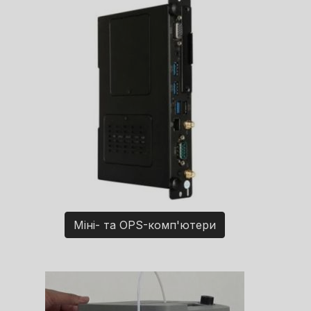
Міні- та OPS-комп'ютери