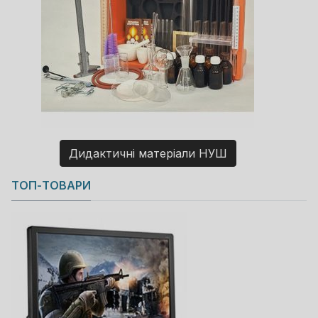
Дидактичні матеріали НУШ
Copyright MAXXmarketing GmbH
ТОП-ТОВАРИ
JoomShopping Download & Support