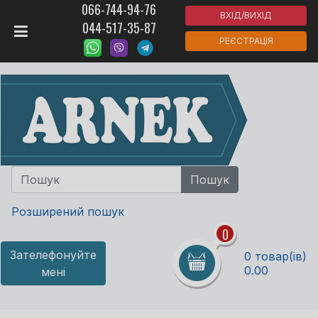
066-744-94-76
ВХІД/ВИХІД
044-517-35-87
РЕЄСТРАЦІЯ
Розширений пошук
0
Зателефонуйте
0 товар(ів)
0.00
мені