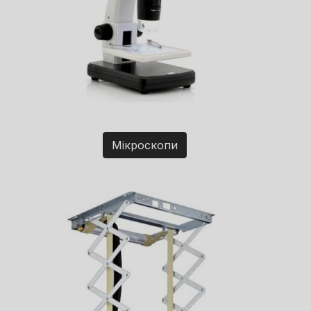
Мікроскопи