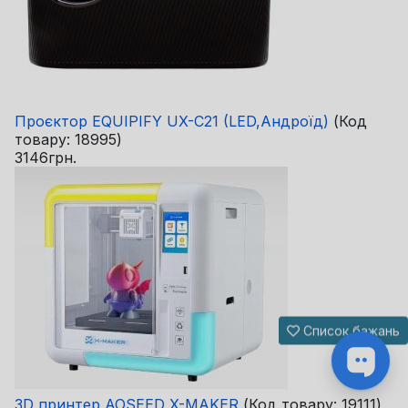
Проєктор EQUIPIFY UX-C21 (LED,Андроїд)
(Код
товару:
18995
)
3146грн.
Список бажань
3D принтер AOSEED X-MAKER
(Код товару:
19111
)