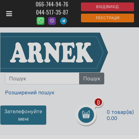
066-744-94-76
ВХІД/ВИХІД
044-517-35-87
РЕЄСТРАЦІЯ
Розширений пошук
0
Зателефонуйте
0 товар(ів)
0.00
мені