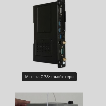
Міні- та OPS-комп'ютери