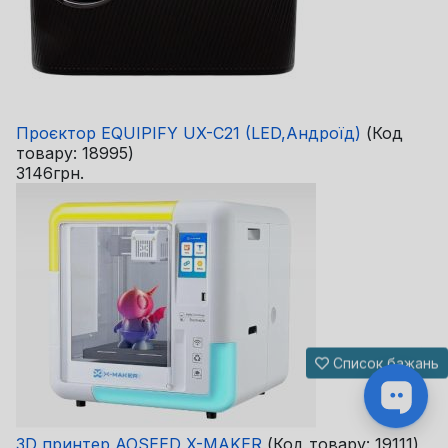
Проєктор EQUIPIFY UX-C21 (LED,Андроїд)
(Код
товару:
18995
)
3146грн.
Список бажань
3D принтер AOSEED X-MAKER
(Код товару:
19111
)