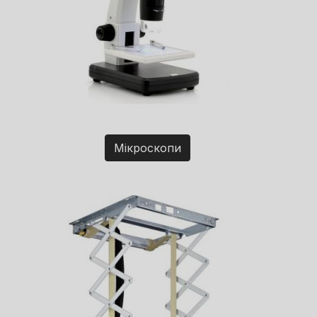
Мікроскопи