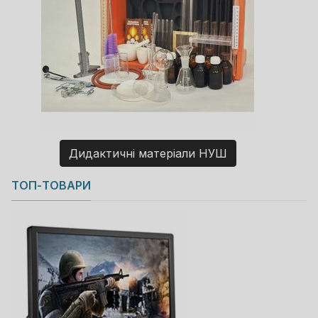
Дидактичні матеріали НУШ
Copyright MAXXmarketing GmbH
ТОП-ТОВАРИ
JoomShopping Download & Support