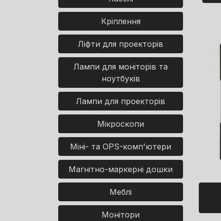
Кріплення
Ліфти для проекторів
Лампи для моніторів та
ноутбуків
Лампи для проекторів
Мікроскопи
Міні- та OPS-комп'ютери
Магнітно-маркерні дошки
Меблі
Монітори