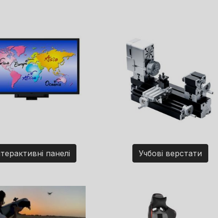
нтерактивні панелі
Учбові верстати