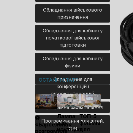
Обладнання військового
призначення
Обладнання для кабінету
початкової військової
підготовки
Обладнання для кабінету
фізики
Обладнання для
ОСТАННІ СТАТТІ
конференцій і
відеоконференцій
Програмне забезпечення
Лампа
ТОП-5
⚽
Програмування для дітей.
для
фільмів
«Барселона»
Ігри.
ноутбука
для
розгромила