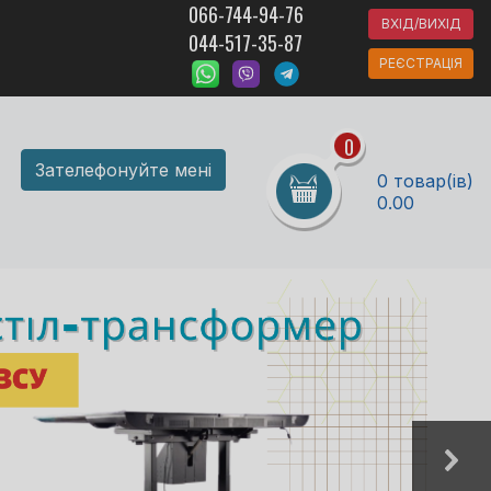
066-744-94-76
ВХІД/ВИХІД
044-517-35-87
РЕЄСТРАЦІЯ
0
Зателефонуйте мені
0 товар(ів)
0.00