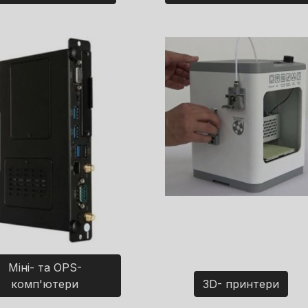
Міні- та OPS-
комп'ютери
3D- принтери